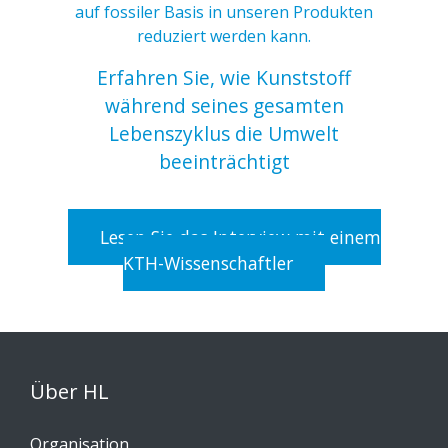
auf fossiler Basis in unseren Produkten
reduziert werden kann.
Erfahren Sie, wie Kunststoff
während seines gesamten
Lebenszyklus die Umwelt
beeinträchtigt
Lesen Sie das Interview mit einem
KTH-Wissenschaftler
Über HL
Organisation