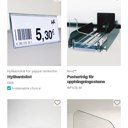
Hyllkantslist för pappersetiketter
Next™
Hyllkantslist
Pushertråg för
upphängningsskena
DBR
WP5CB-M
Sustainable choice