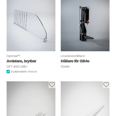
Optimal™
Lösviktsbehållare
Avdelare, brytbar
Hållare för GB4e
OPT-AVD120B+
SDA4e
Sustainable choice