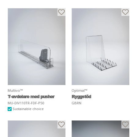
Multivo™
Optimal™
T-avdelare med pusher
Ryggstöd
MU-DIV110TR-FDF-P50
GBRN
Sustainable choice