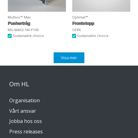
Multivo™ Max
Optimal™
Pushertråg
Frontstopp
MU-MAX2-1M-P100
OFRK
Sustainable choice
Sustainable choice
Visa mer
Om HL
Organisation
Vårt ansvar
Jobba hos oss
Press releases