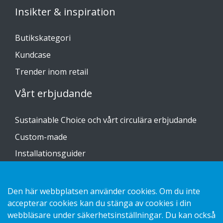
Insikter & inspiration
Butikskategori
Kundcase
Trender inom retail
Vårt erbjudande
Sustainable Choice och vårt circulära erbjudande
Custom-made
Installationsguider
Katalog
Kontakta oss
Den här webbplatsen använder cookies. Om du inte
accepterar cookies kan du stänga av cookies i din
webbläsare under säkerhetsinställningar. Du kan också
Hantering av personuppgifter GDPR