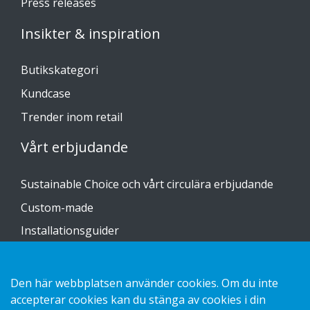
Press releases
Insikter & inspiration
Butikskategori
Kundcase
Trender inom retail
Vårt erbjudande
Sustainable Choice och vårt circulära erbjudande
Custom-made
Installationsguider
Katalog
Kontakta oss
Den här webbplatsen använder cookies. Om du inte
accepterar cookies kan du stänga av cookies i din