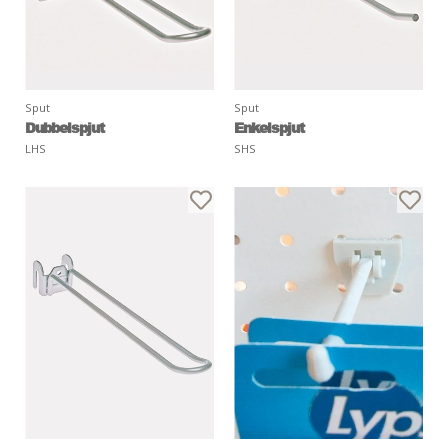
Sput
Sput
Dubbelspjut
Enkelspjut
LHS
SHS