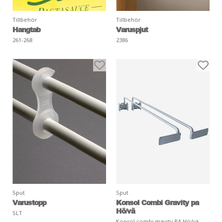
Tillbehör
Tillbehör
Hangtab
Varuspjut
261-268
2386
Sput
Sput
Varustopp
Konsol Combi Gravity pa
Hö/vä
SLT
Konsol combi gravity PA Hö/vä