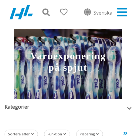
Svenska
Varuexponering
på spjut
Kategorier
Sortera efter
Funktion
Placering