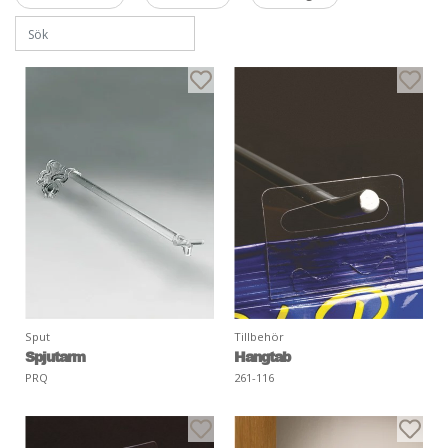
Sput
Tillbehör
Spjutarm
Hangtab
PRQ
261-116