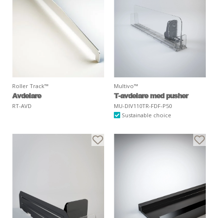
Roller Track™
Multivo™
Avdelare
T-avdelare med pusher
RT-AVD
MU-DIV110TR-FDF-P50
Sustainable choice