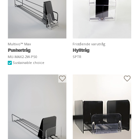
Multivo™ Max
Fristående varutråg
Pushertråg
Hylltråg
MU-MAX2-2W-P50
SPTR
Sustainable choice