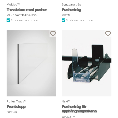
Multivo™
Byggbara tråg
T-avdelare med pusher
Pushertråg
MU-DIV65TR-FDF-P50-
MPTN
Sustainable choice
Sustainable choice
Roller Track™
Next™
Frontstopp
Pushertråg för
upphängningsskena
OPT-FR
WP3CB-M