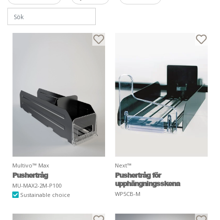
Multivo™ Max
Next™
Pushertråg
Pushertråg för
upphängningsskena
MU-MAX2-2M-P100
WP5CB-M
Sustainable choice