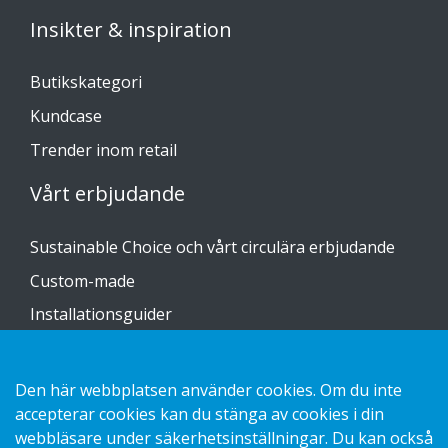
Insikter & inspiration
Butikskategori
Kundcase
Trender inom retail
Vårt erbjudande
Sustainable Choice och vårt circulära erbjudande
Custom-made
Installationsguider
Katalog
Kontakta oss
Den här webbplatsen använder cookies. Om du inte
accepterar cookies kan du stänga av cookies i din
webbläsare under säkerhetsinställningar. Du kan också
Hantering av personuppgifter GDPR