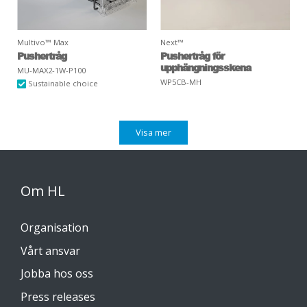
Multivo™ Max
Next™
Pushertråg
Pushertråg för
upphängningsskena
MU-MAX2-1W-P100
WP5CB-MH
Sustainable choice
Visa mer
Om HL
Organisation
Vårt ansvar
Jobba hos oss
Press releases