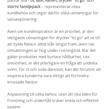
passar alla -
öl, läsk, vatten, drycker "to go" och
större familjepack
– representerar olika
kundbehov och utgör därför olika utmaningar för
varuexponering.
Även om kundinspiration är en prioritet, är den
viktigaste utmaningen för drycker "to go" att se till
att kylda flaskor alltid står längst fram, även när
omsättningen är hög under rusningstid. När det
gäller produkter med kortare hållbarhet, t.ex.
smoothies, är det ytterligare en fråga att undvika
svinn. För öl och soda däremot, kan det förutom att
inspirera kunderna vara viktigt att förhindra
krossade flaskor.
Anpassning till olika behov, utan att öka tiden för
frontning och underhåll kräver enkla och effektivt
system.