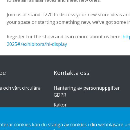
to see all familiar faces and meet new ones.
Join us at stand T270 to discuss your new store ideas 
your space or starting something new, we’ve got some in
Register for the show and learn more about us here:
htt
2025#/exhibitors/hl-display
de
Kontakta oss
 och vårt circulära
Hantering av personuppgifter
GDPR
Kakor
r
erar cookies kan du stänga av cookies i din webbläsare unde