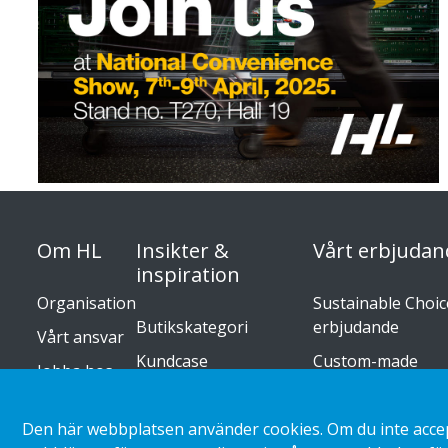
Om HL
Insikter &
Vårt erbjudan
inspiration
Organisation
Sustainable Choice
Butikskategori
erbjudande
Vårt ansvar
Kundcase
Custom-made
Jobba hos
oss
Trender inom retail
Installationsguide
Press
Katalog
Den här webbplatsen använder cookies. Om du inte accept