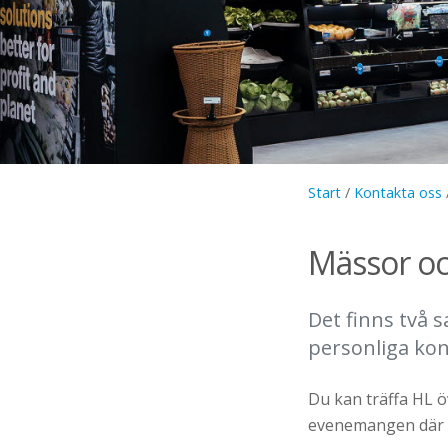
Start
/
Kontakta oss
Mässor och
Det finns två s
personliga kon
Du kan träffa HL 
evenemangen där vi