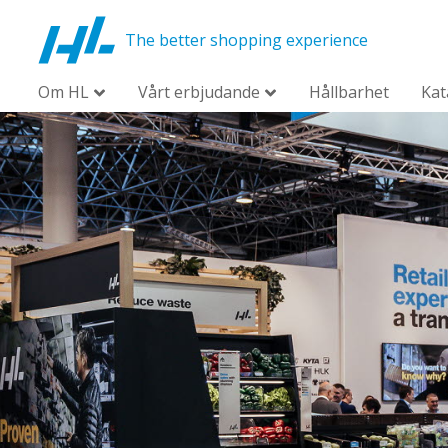
The better shopping experience
Om HL
Vårt erbjudande
Hållbarhet
Kat