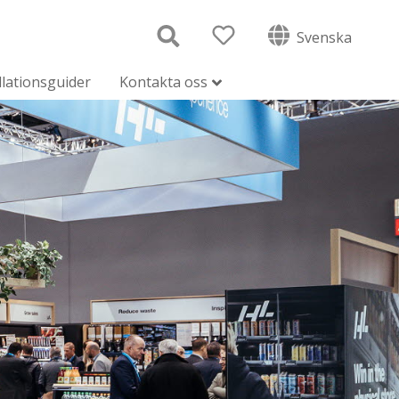
Svenska
llationsguider
Kontakta oss