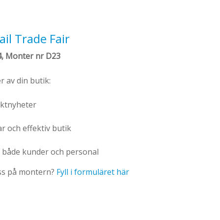
il Trade Fair
4, Monter nr D23
 av din butik:
uktnyheter
ar och effektiv butik
för både kunder och personal
s på montern?
Fyll i formuläret här