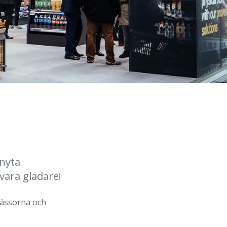
knyta
vara gladare!
mässorna och