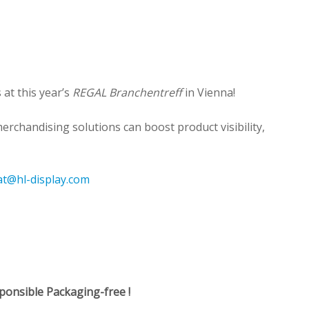
at this year’s
REGAL Branchentreff
in Vienna!
rchandising solutions can boost product visibility,
.at@hl-display.com
sponsible Packaging-free !