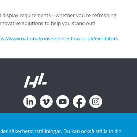
and display requirements—whether you're refreshing
novative solutions to help you stand out!
ps://www.nationalconvenienceshow.co.uk/exhibitors-
r säkerhetsinställningar. Du kan också ställa in din