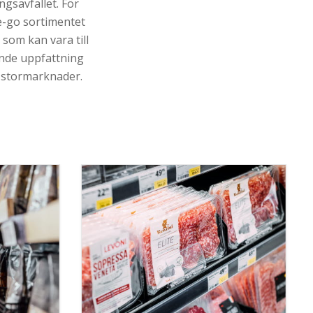
ngsavfallet. För
e-go sortimentet
 som kan vara till
ande uppfattning
re stormarknader.