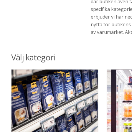
där butiken även t
specifika kategori
erbjuder vi här ned
nytta för butikens
av varumärket. Akt
Välj kategori