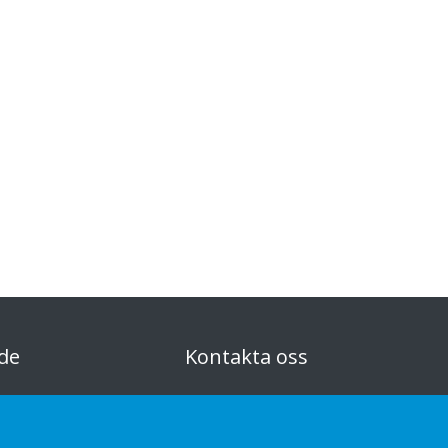
de
Kontakta oss
 och vårt circulära
Hantering av personuppgifter
GDPR