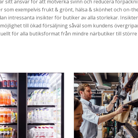
ar sitt ansvar för att motverka svinn och reducera förpackni
er som exempelvis frukt & grönt, hälsa & skönhet och on-th
an intressanta insikter för butiker av alla storlekar. Insikter
 möjlighet till ökad försäljning såväl som kundens övergrip
uellt för alla butiksformat från mindre närbutiker till stör