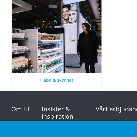
Hälsa & skönhet
Om HL
Insikter &
Vårt erbjudan
inspiration
Organisation
Sustainable Choice
Butikskategori
erbjudande
Vårt ansvar