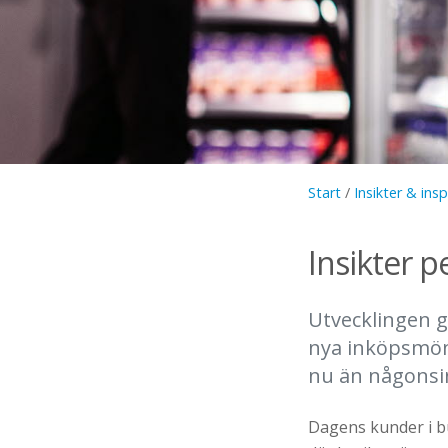
Start
/
Insikter & insp
Insikter p
Utvecklingen g
nya inköpsmöns
nu än någonsi
Dagens kunder i bu