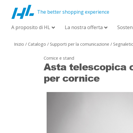
The better shopping experience
A proposito di HL
La nostra offerta
Sosteni
Inizio
/
Catalogo
/
Supporti per la comunicazione
/
Segnaletic
Cornice e stand
Asta telescopica 
per cornice