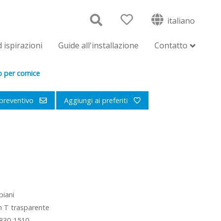
italiano
 ispirazioni
Guide all'installazione
Contatto
o per cornice
 preventivo
Aggiungi ai preferiti
piani
n T trasparente
 830-1510