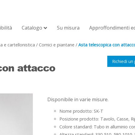
bilità
Catalogo
Su misura
Approffondimenti ed
a e cartellonistica
/
Cornici e piantane
/
Asta telescopica con attacc
Richiedi un
con attacco
Disponibile in varie misure.
Nome prodotto: SK-T
Posizione prodotto: Tavolo, Casse, Ri
Colore standard: Tubo in alluminio co
Altezza standard: 330-510, 580-1010,