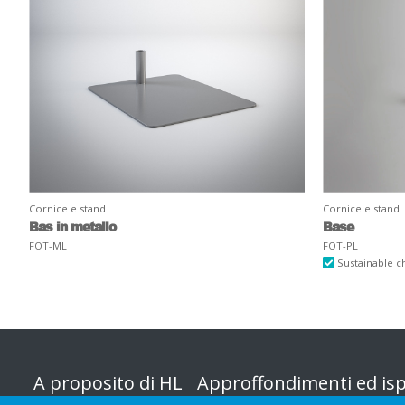
Cornice e stand
Cornice e stand
Bas in metallo
Base
FOT-ML
FOT-PL
Sustainable c
A proposito di HL
Approffondimenti ed isp