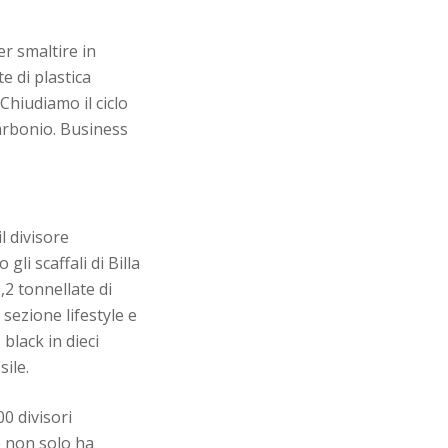
er smaltire in
e di plastica
Chiudiamo il ciclo
carbonio. Business
l divisore
li scaffali di Billa
,2 tonnellate di
 sezione lifestyle e
black in dieci
sile.
00 divisori
e non solo ha