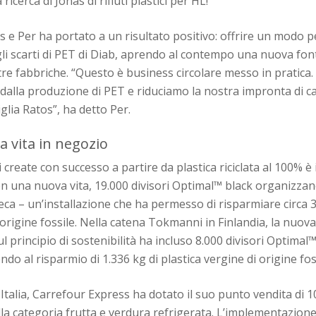
 ricerca di Jonas di rifiuti plastici per HL!
s e Per ha portato a un risultato positivo: offrire un modo p
li scarti di PET di Diab, aprendo al contempo una nuova font
stre fabbriche. “Questo è business circolare messo in pratica. 
ti dalla produzione di PET e riduciamo la nostra impronta di 
iglia Ratos”, ha detto Per.
 vita in negozio
 create con successo a partire da plastica riciclata al 100% è i
 una nuova vita, 19.000 divisori Optimal™ black organizzano g
ca – un’installazione che ha permesso di risparmiare circa 3
 origine fossile. Nella catena Tokmanni in Finlandia, la nuova
principio di sostenibilità ha incluso 8.000 divisori Optimal™ 
do al risparmio di 1.336 kg di plastica vergine di origine fos
 Italia, Carrefour Express ha dotato il suo punto vendita di 1
la categoria frutta e verdura refrigerata. L’implementazion