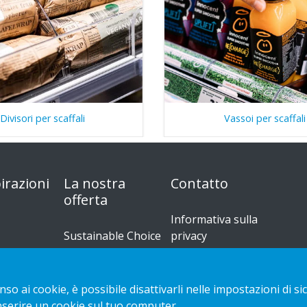
Divisori per scaffali
Vassoi per scaffali
irazioni
La nostra
Contatto
offerta
Informativa sulla
Sustainable Choice
privacy
Guide
Cookies
o e di
all'installazione
nso ai cookie, è possibile disattivarli nelle impostazioni di
inserire un cookie sul tuo computer.