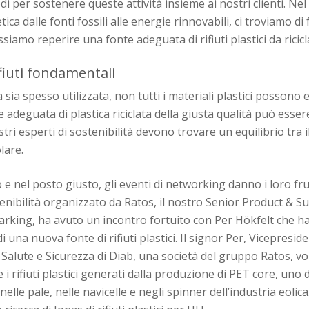
 per sostenere queste attività insieme ai nostri clienti. Nel
ica dalle fonti fossili alle energie rinnovabili, ci troviamo di
amo reperire una fonte adeguata di rifiuti plastici da ricicl
ifiuti fondamentali
sia spesso utilizzata, non tutti i materiali plastici possono es
adeguata di plastica riciclata della giusta qualità può essere
tri esperti di sostenibilità devono trovare un equilibrio tra i
lare.
e nel posto giusto, gli eventi di networking danno i loro fru
enibilità organizzato da Ratos, il nostro Senior Product & Su
king, ha avuto un incontro fortuito con Per Hökfelt che ha
i una nuova fonte di rifiuti plastici. Il signor Per, Vicepresid
Salute e Sicurezza di Diab, una società del gruppo Ratos, vo
 rifiuti plastici generati dalla produzione di PET core, uno d
i nelle pale, nelle navicelle e negli spinner dell’industria eolica