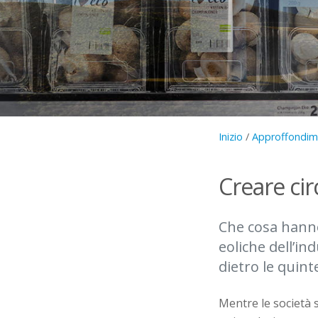
Inizio
/
Approffondime
Creare cir
Che cosa hanno 
eoliche dell’i
dietro le quint
Mentre le società s