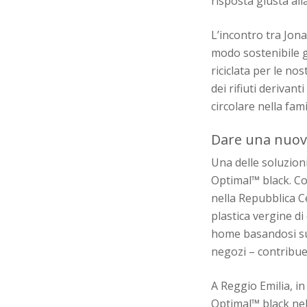
risposta giusta alla
L’incontro tra Jona
modo sostenibile g
riciclata per le no
dei rifiuti derivan
circolare nella fam
Dare una nuova
Una delle soluzioni
Optimal™ black. Con
nella Repubblica Ce
plastica vergine di
home basandosi sul 
negozi – contribuen
A Reggio Emilia, in
Optimal™ black nel