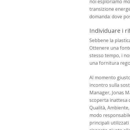
noi esploriamo modi
transizione energet
domanda: dove possi
Individuare i r
Sebbene la plastica 
Ottenere una fonte 
stesso tempo, i nos
una fornitura rego
Al momento giusto 
incontro sulla sost
Manager, Jonas Mar
scoperta inattesa d
Qualità, Ambiente, 
modo responsabile i
principali utilizzat