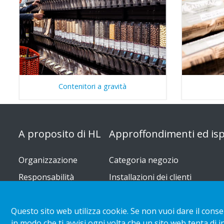
Contenitori a gravità
A proposito di HL
Approffondimenti ed isp
Organizzazione
Categoria negozio
Responsabilità
Installazioni dei clienti
d'impresa
Tendenze di vendita al dettagli
Carriera
acquisto
Questo sito web utilizza cookie. Se non vuoi dare il conse
Scarica i rapporti
in modo che ti avvisi ogni volta che un sito web tenta di 