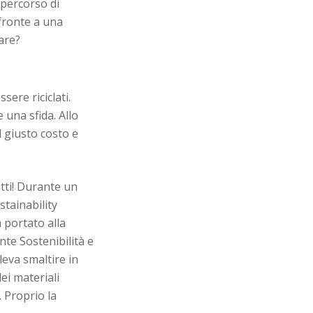
 percorso di
 fronte a una
are?
sere riciclati.
 una sfida. Allo
l giusto costo e
tti! Durante un
stainability
 portato alla
ente Sostenibilità e
leva smaltire in
ei materiali
. Proprio la