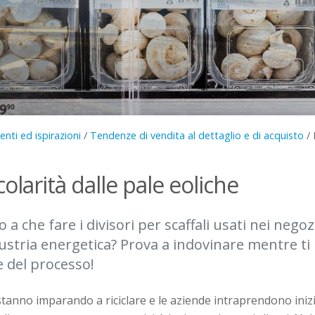
nti ed ispirazioni
/
Tendenze di vendita al dettaglio e di acquisto
/
colarità dalle pale eoliche
a che fare i divisori per scaffali usati nei negoz
ndustria energetica? Prova a indovinare mentre t
e del processo!
tanno imparando a riciclare e le aziende intraprendono inizia