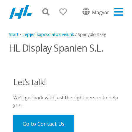
Magyar
Start
/
Lépjen kapcsolatba velünk
/
Spanyolország
HL Display Spanien S.L.
Let’s talk!
We’ll get back with just the right person to help
you.
Go to Contact Us