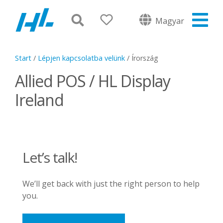
Magyar
Start
/
Lépjen kapcsolatba velünk
/
Írország
Allied POS / HL Display
Ireland
Let’s talk!
We’ll get back with just the right person to help
you.