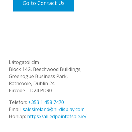
Go to Contact Us
Látogatói cím
Block 14G, Beechwood Buildings,
Greenogue Business Park,
Rathcoole, Dublin 24.
Eircode – D24 PD90
Telefon:
+353 1 458 7470
Email:
salesireland@hl-display.com
Honlap:
https://alliedpointofsale.ie/