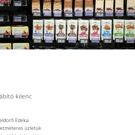
ábító kilenc
eldorfi Edeka
zetméteres üzletük