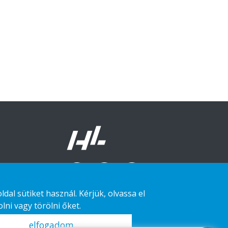
al sütiket használ. Kérjük, olvassa el
lni vagy törölni őket.
elfogadom