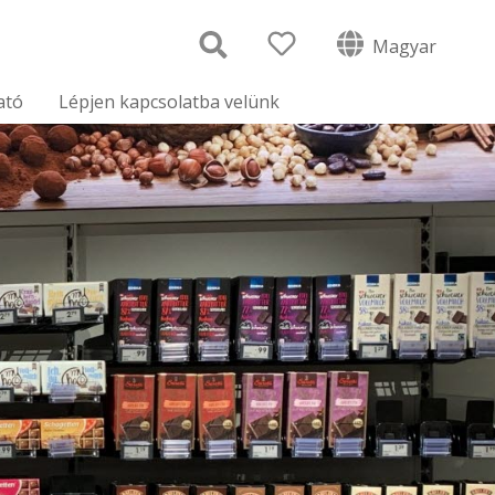
Magyar
ató
Lépjen kapcsolatba velünk