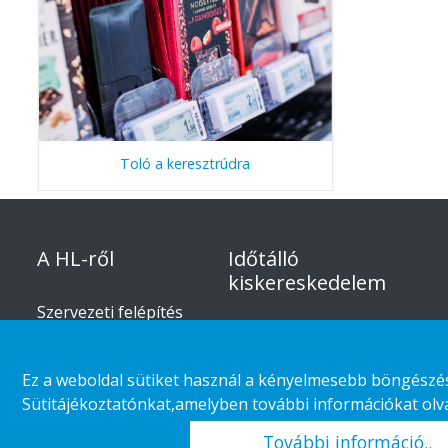
Toló a keresztrúdra
A HL-ről
Időtálló
kiskereskedelem
Szervezeti felépítés
Áruház kategória
Vállalati
felelősségvállalás
Ügyfél esetek
Ez a weboldal sütiket használ a kényelmesebb böngészés 
Karrier
Kiskereskedelmi trendek
Sütitájékoztatónkat,amelyben további információkat olvas
További információ..