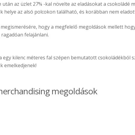
e után az üzlet 27% -kal növelte az eladásokat a csokoládé
 helye az alsó polcokon található, és korábban nem eladott
a megismerésére, hogy a megfelelő megoldások mellett hogy
ragadóan felajánlani.
a egy kilenc méteres fal szépen bemutatott csokoládékból 
k emelkedjenek!
t merchandising megoldások