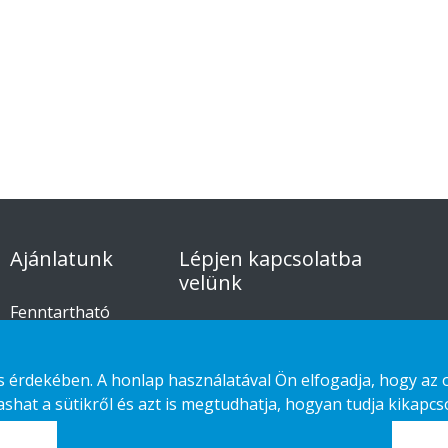
Ajánlatunk
Lépjen kapcsolatba
velünk
Fenntartható
választás
Adatvédelmi nyilatkozat
Custom-made
Cookies
érdekében. A honlap használatával Ön elfogadja, hogy az old
Telepítési útmutató
hat a sütikről és azt is megtudhatja, hogyan tudja kikapcso