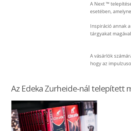
A Next ™ telepítés
esetében, amelynek
Inspiráció annak 
tárgyakat magával 
A vásárlók számár
hogy az impulzuso
Az Edeka Zurheide-nál telepítet