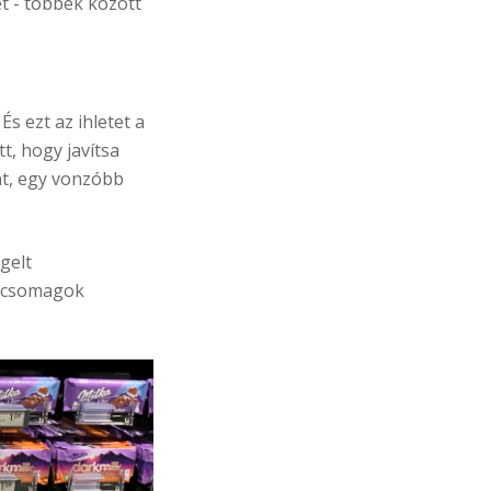
et - többek között
s ezt az ihletet a
t, hogy javítsa
nt, egy vonzóbb
gelt
t csomagok