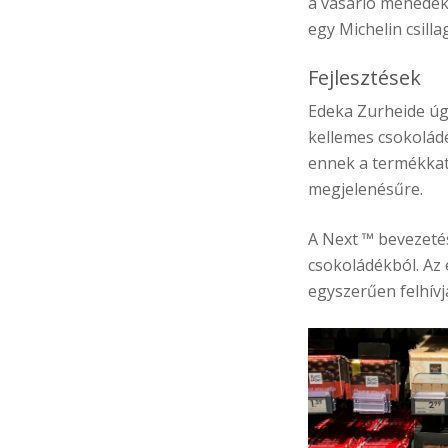
a vásárló menedéke
egy Michelin csill
Fejlesztések
Edeka Zurheide úgy
kellemes csokoládé
ennek a termékkat
megjelenésűre.
A Next ™ bevezetés
csokoládékból. Az 
egyszerűen felhívj