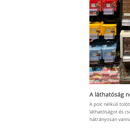
A láthatóság n
A polc nélküli toló
láthatóságot és cs
hátrányosan vannak