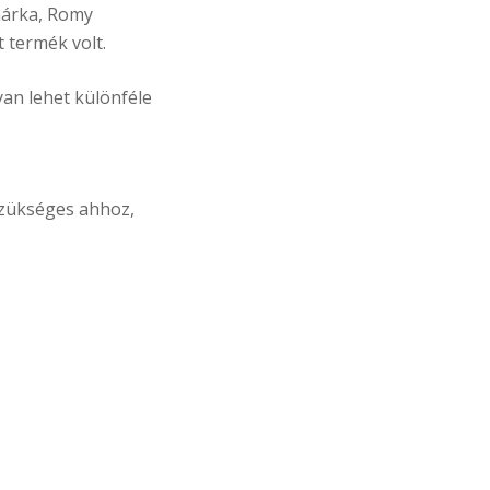
 márka, Romy
 termék volt.
an lehet különféle
szükséges ahhoz,