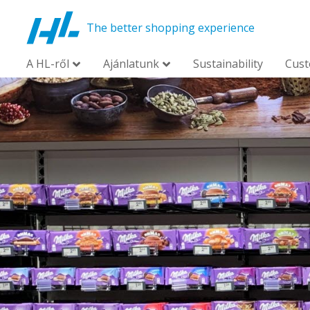
The better shopping experience
A HL-ről
Ajánlatunk
Sustainability
Cus