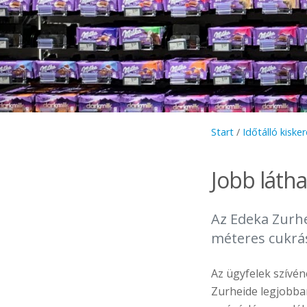
Start
/
Időtálló kisk
Jobb látha
Az Edeka Zurhe
méteres cukrász
Az ügyfelek szívé
Zurheide legjobba