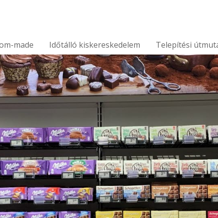
tom-made
Időtálló kiskereskedelem
Telepítési útmut