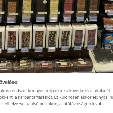
övelése
tálcás rendszer könnyen tolja előre a következő csokoládét - 
ökkenti a karbantartási időt. Ez különösen akkor előnyös, h
 elhelyezve az alsó polcokon, a látótávolságon kívül.