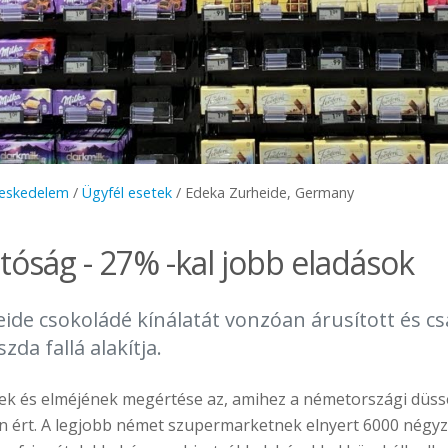
ereskedelem
/
Ügyfél esetek
/
Edeka Zurheide, Germany
tóság - 27% -kal jobb eladások
ide csokoládé kínálatát vonzóan árusított és cs
da fallá alakítja.
nek és elméjének megértése az, amihez a németországi düss
n ért. A legjobb német szupermarketnek elnyert 6000 négy