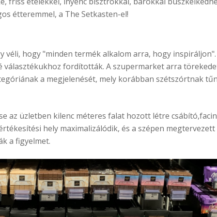
, friss ételekkel, ínyenc bisztrókkal, bárokkal büszkélkedh
agos étteremmel, a The Setkasten-el!
 véli, hogy "minden termék alkalom arra, hogy inspiráljon". É
 választékukhoz fordították. A szupermarket arra törekedet
egóriának a megjelenését, mely korábban szétszórtnak tű
e az üzletben kilenc méteres falat hozott létre csábító,facin
értékesítési hely maximalizálódik, és a szépen megtervezet
ák a figyelmet.