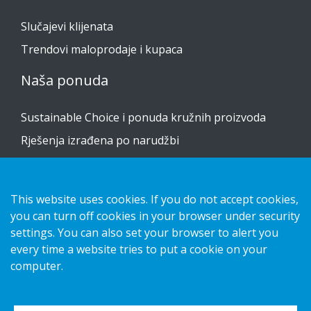
Slučajevi klijenata
Trendovi maloprodaje i kupaca
Naša ponuda
Sustainable Choice i ponuda kružnih proizvoda
Rješenja izrađena po narudžbi
Vodiči za postavljanje
Katalog
This website uses cookies. If you do not accept cookies,
you can turn off cookies in your browser under security
Obratite nam se
settings. You can also set your browser to alert you
every time a website tries to put a cookie on your
obavijest o privatnosti
computer.
Kolačići