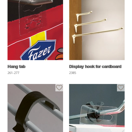
Hang tab
Display hook for cardboard
261-277
2385