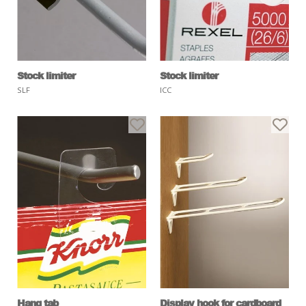
Stock limiter
Stock limiter
SLF
ICC
Hang tab
Display hook for cardboard