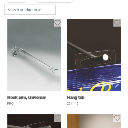
Hook arm, universal
Hang tab
PRQ
261-116