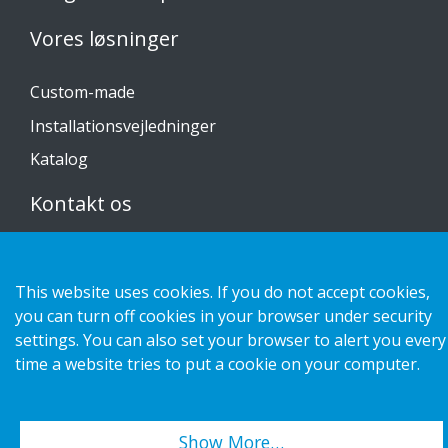
Vores løsninger
Custom-made
Installationsvejledninger
Katalog
Kontakt os
Privatlivspolitik
Cookies
This website uses cookies. If you do not accept cookies,
you can turn off cookies in your browser under security
settings. You can also set your browser to alert you every
time a website tries to put a cookie on your computer.
Copyright 2026 HL Display AB. All rights reserved.
Show More…