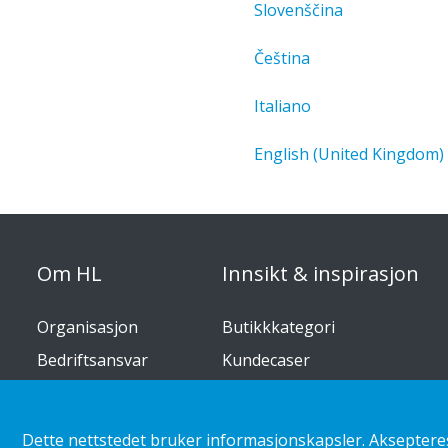
Slovenščina
Čeština
Italiano
English (United Kingdom)
Om HL
Innsikt & inspirasjon
Organisasjon
Butikkkategori
Bedriftsansvar
Kundecaser
Karriere
Trender i detaljhandelen
Dette nettstedet bruker informasjonskapsler. Aksepteres 