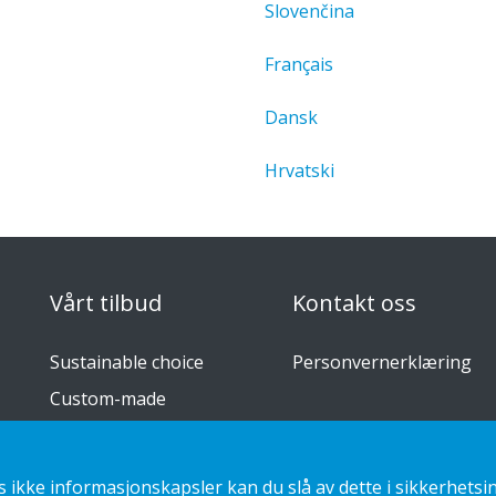
Slovenčina
Français
Dansk
Hrvatski
Vårt tilbud
Kontakt oss
Sustainable choice
Personvernerklæring
Custom-made
Installasjonsguider
Katalog
ikke informasjonskapsler kan du slå av dette i sikkerhetsin