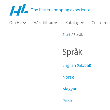
The better shopping experience
Om HL
Vårt tilbud
Katalog
Custom-
Start
/
Språk
Språk
English (Global)
Norsk
Magyar
Polski