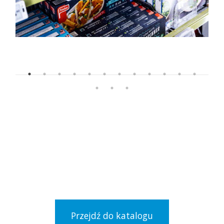
Mamy najszersze portfolio
na rynku, zapoznaj się z
naszym asortymentem!
Przejdź do katalogu