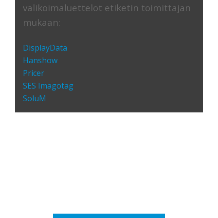
valikoimaluettelot etiketin toimittajan
mukaan:
DisplayData
Hanshow
Pricer
SES Imagotag
SoluM
Meillä on markkinoiden
laajin valikoima. Täällä voit
selata koko luetteloa.