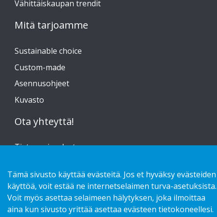
Vähittäiskaupan trendit
Mitä tarjoamme
Sustainable choice
Custom-made
Asennusohjeet
Kuvasto
Ota yhteyttä!
Tietosuojaseloste
Tämä sivusto käyttää evästeitä. Jos et hyväksy evästeiden
käyttöä, voit estää ne internetselaimen turva-asetuksista.
Voit myös asettaa selaimeen hälytyksen, joka ilmoittaa
Copyright 2026 HL Display AB. All rights reserved.
aina kun sivusto yrittää asettaa evästeen tietokoneellesi.