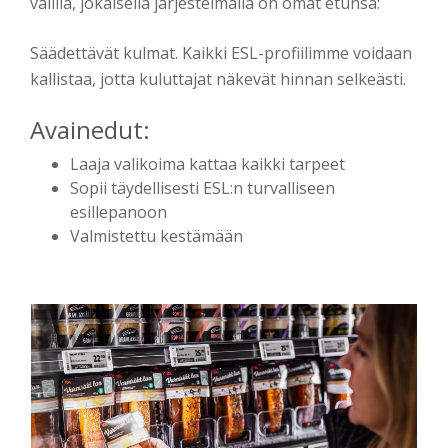
välillä, jokaisella järjestelmällä on omat etunsa:
Säädettävät kulmat. Kaikki ESL-profiilimme voidaan
kallistaa, jotta kuluttajat näkevät hinnan selkeästi.
Avainedut:
Laaja valikoima kattaa kaikki tarpeet
Sopii täydellisesti ESL:n turvalliseen
esillepanoon
Valmistettu kestämään