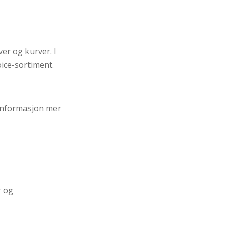
ver og kurver. I
oice-sortiment.
 informasjon mer
r og