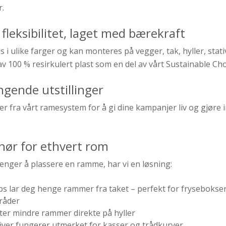
r.
 fleksibilitet, laget med bærekraft
i ulike farger og kan monteres på vegger, tak, hyller, stati
 av 100 % resirkulert plast som en del av vårt Sustainable Ch
ngende utstillinger
 fra vårt ramesystem for å gi dine kampanjer liv og gjøre
hør for ethvert rom
enger å plassere en ramme, har vi en løsning:
s lar deg henge rammer fra taket – perfekt for frysebokse
råder
ster mindre rammer direkte på hyller
iver fungerer utmerket for kasser og trådkurver