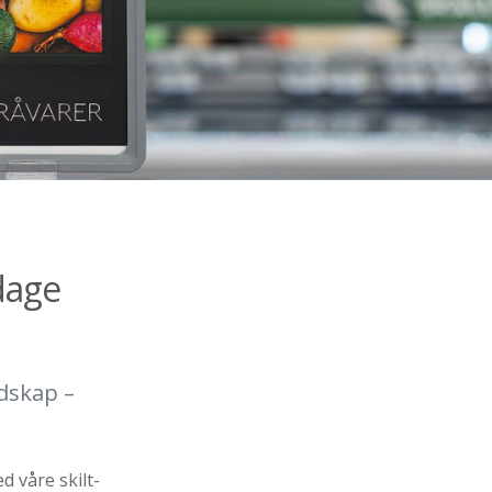
dage
udskap –
 våre skilt­