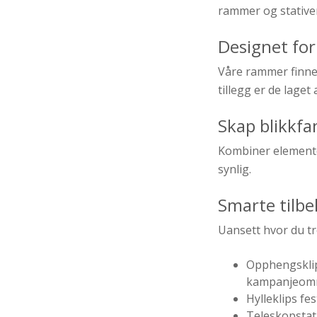
rammer og stative
Designet for
Våre rammer finnes 
tillegg er de laget
Skap blikkfa
Kombiner elementer
synlig.
Smarte tilbe
Uansett hvor du tr
Opphengsklip
kampanjeom
Hylleklips fe
Teleskopstat