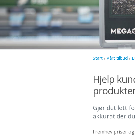
Start
/
Vårt tilbud
/
B
Hjelp kun
produkter
Gjør det lett 
akkurat der du 
Fremhev priser og