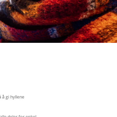
 å gi hyllene
lle deler for enkel