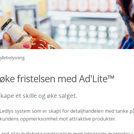
yllebelysning
 øke fristelsen med Ad'Lite™
skape et skille og øke salget.
 Ledlys system som er skapt for detaljhandelen med tanke på
e kundens oppmerksomhet mot attraktive produkter.
-and-play hyllebelysningssystem med integrerte magneter i a