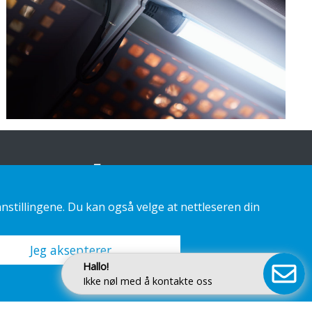
nstillingene. Du kan også velge at nettleseren din
Jeg aksepterer
Hallo!
Ikke nøl med å kontakte oss