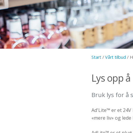
Start
/
Vårt tilbud
/
H
Lys opp å
Bruk lys for å 
Ad'Lite™ er et 24V
«mere liv» og led
AdLite™ er et plug