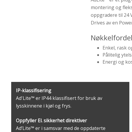
montering og fleksi
oppgradere til 24 
Drives av en Power
Nøkkelfordel
Enkel, rask og
Pålitelig ytel
Energi og kos
IP-klassifisering
Ad'Lite™ er IP44 klassifisert for bruk av
lysskinnene i kjøl og frys.
Oppfyller El. sikkerhet direktiver
Ad’Lite™ er i samsvar med de oppdaterte