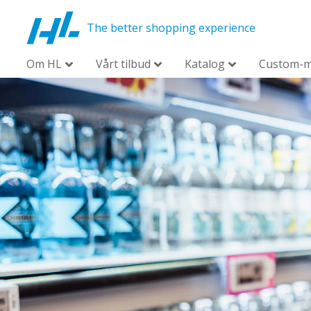
The better shopping experience
Om HL
Vårt tilbud
Katalog
Custom-