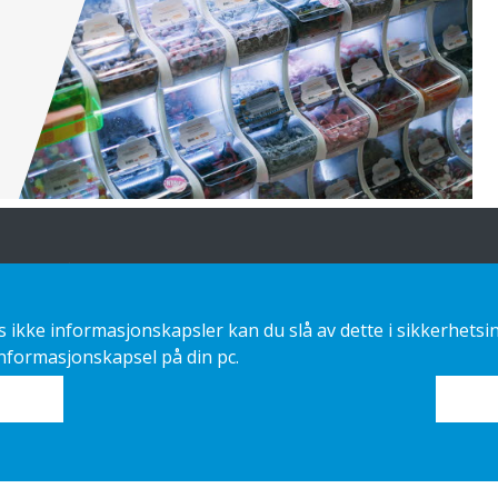
Vårt tilbud
Kontakt oss
ikke informasjonskapsler kan du slå av dette i sikkerhetsin
Sustainable choice
Personvernerklæring
informasjonskapsel på din pc.
Custom-made
Installasjonsguider
Katalog