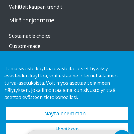
Vähittäiskaupan trendit
Mitä tarjoamme
Sustainable choice
Custom-made
Asennusohjeet
Kuvasto
Tämä sivusto käyttää evästeitä. Jos et hyväksy
evästeiden käyttöä, voit estää ne internetselaimen
Ota yhteyttä!
turva-asetuksista. Voit myös asettaa selaimeen
hälytyksen, joka ilmoittaa aina kun sivusto yrittää
Tietosuojaseloste
asettaa evästeen tietokoneellesi.
Näytä enemmän…
Copyright 2026 HL Display AB. All rights reserved.
Hyväksyn