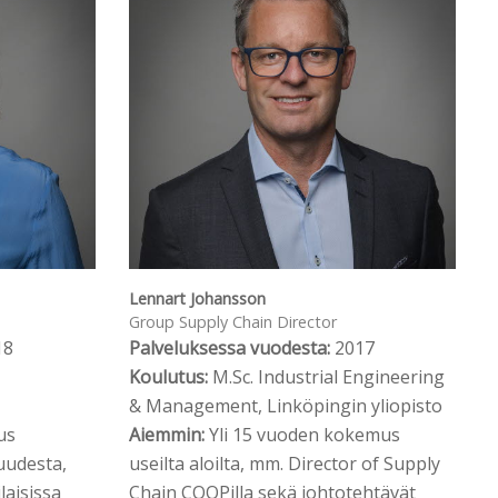
Lennart Johansson
Group Supply Chain Director
18
Palveluksessa vuodesta:
2017
Koulutus:
M.Sc. Industrial Engineering
& Management, Linköpingin yliopisto
us
Aiemmin:
Yli 15 vuoden kokemus
uudesta,
useilta aloilta, mm. Director of Supply
laisissa
Chain COOPilla sekä johtotehtävät