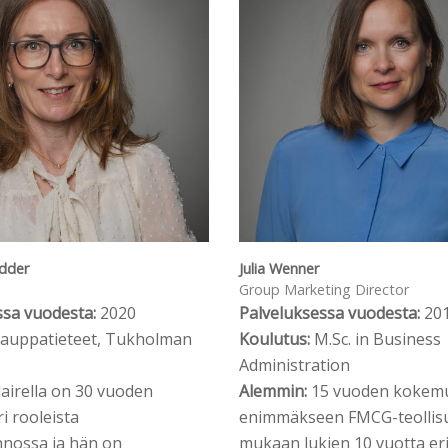
adder
Julia Wenner
Group Marketing Director
ssa vuodesta:
2020
Palveluksessa vuodesta:
20
auppatieteet, Tukholman
Koulutus:
M.Sc. in Business
Administration
Clairella on 30 vuoden
Alemmin:
15 vuoden kokem
i rooleista
enimmäkseen FMCG-teollis
nnossa ja hän on
mukaan lukien 10 vuotta eri