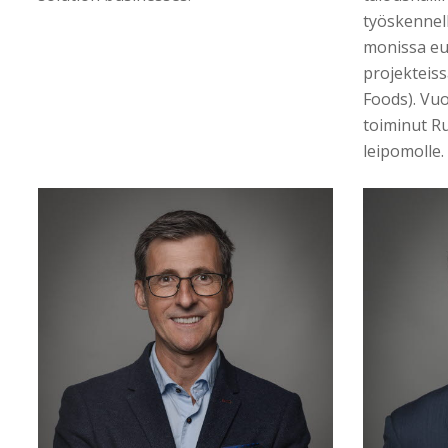
työskennell
monissa eu
projekteiss
Foods). Vu
toiminut Ru
leipomolle.