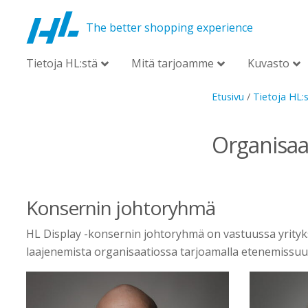
The better shopping experience
Tietoja HL:stä
Mitä tarjoamme
Kuvasto
Etusivu
/
Tietoja HL:
Organisaa
Konsernin johtoryhmä
HL Display -konsernin johtoryhmä on vastuussa yritykse
laajenemista organisaatiossa tarjoamalla etenemissuun