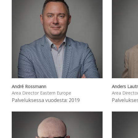
André Rossmann
Anders Lau
Area Director Eastern Europe
Area Directo
Palveluksessa vuodesta: 2019
Palvelukse