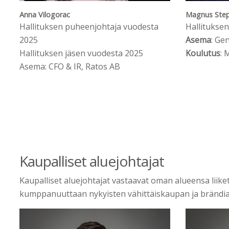
Anna Vilogorac
Magnus Ste
Hallituksen puheenjohtaja vuodesta
Hallitukse
2025
Asema
: Ge
Hallituksen jäsen vuodesta 2025
Koulutus
: 
Asema: CFO & IR, Ratos AB
Kaupalliset aluejohtajat
Kaupalliset aluejohtajat vastaavat oman alueensa liik
kumppanuuttaan nykyisten vähittäiskaupan ja brändia