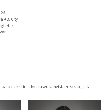
026
a AB, City
igheter,
var
n taata markkinoiden kasvu vahvistaen strategista