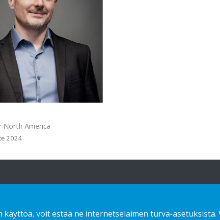
r North America
ce 2024
atioita
Mitä tarjoamme
Ota yhteyttä!
n käyttöä, voit estää ne internetselaimen turva-asetuksista.
Sustainable choice
Tietosuojaseloste