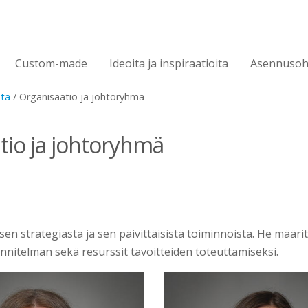
Custom-made
Ideoita ja inspiraatioita
Asennusoh
stä
/
Organisaatio ja johtoryhmä
tio ja johtoryhmä
n strategiasta ja sen päivittäisistä toiminnoista. He määri
nitelman sekä resurssit tavoitteiden toteuttamiseksi.