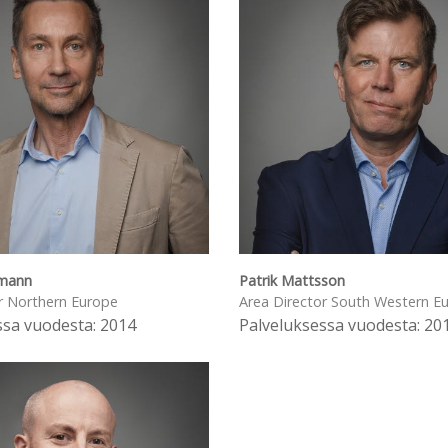
tmann
Patrik Mattsson
r Northern Europe
Area Director South Western E
ssa vuodesta: 2014
Palveluksessa vuodesta: 20