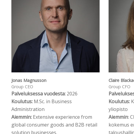
Jonas Magnusson
Claire Black
Group CEO
Group CFO
Palveluksessa vuodesta:
2026
Palvelukse
Koulutus:
M.Sc. in Business
Koulutus:
K
Administration
yliopisto
Aiemmin:
Extensive experience from
Aiemmin
: 
global consumer goods and B2B retail
kokemus er
solution businesses.
taloushalli