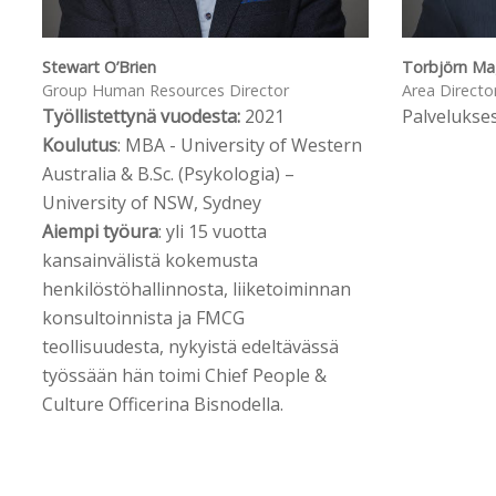
Stewart O’Brien
Torbjörn M
Group Human Resources Director
Area Directo
Työllistettynä vuodesta:
2021
Palvelukse
Koulutus
: MBA - University of Western
Australia & B.Sc. (Psykologia) –
University of NSW, Sydney
Aiempi työura
: yli 15 vuotta
kansainvälistä kokemusta
henkilöstöhallinnosta, liiketoiminnan
konsultoinnista ja FMCG
teollisuudesta, nykyistä edeltävässä
työssään hän toimi Chief People &
Culture Officerina Bisnodella.