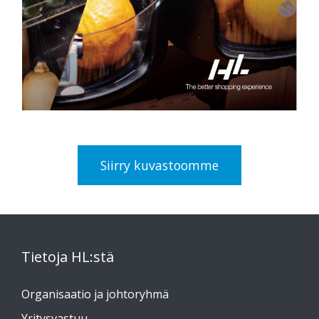
Siirry kuvastoomme
Tietoja HL:stä
Organisaatio ja johtoryhmä
Yritysvastuu