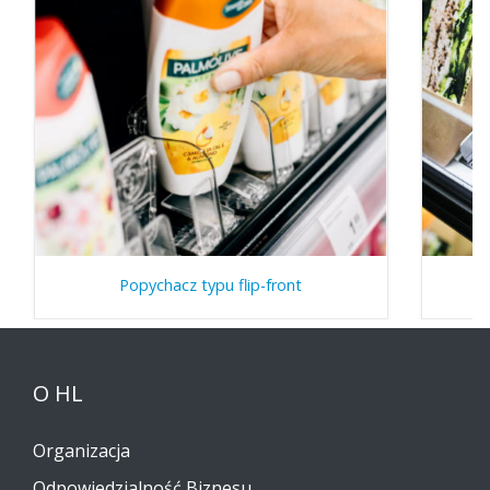
Popychacz typu flip-front
O HL
Organizacja
Odpowiedzialność Biznesu