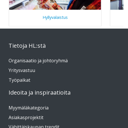
Hyllyvalaistus
Tietoja HL:stä
Organisaatio ja johtoryhmä
Yritysvastuu
Työpaikat
Ideoita ja inspiraatioita
Myymäläkategoria
Asiakasprojektit
Vähittäiskaupan trendit