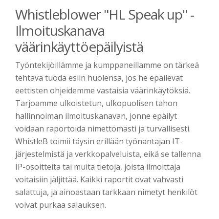
Whistleblower "HL Speak up" -
Ilmoituskanava
väärinkäyttöepäilyistä
Työntekijöillämme ja kumppaneillamme on tärkeä
tehtävä tuoda esiin huolensa, jos he epäilevät
eettisten ohjeidemme vastaisia väärinkäytöksiä.
Tarjoamme ulkoistetun, ulkopuolisen tahon
hallinnoiman ilmoituskanavan, jonne epäilyt
voidaan raportoida nimettömästi ja turvallisesti.
WhistleB toimii täysin erillään työnantajan IT-
järjestelmistä ja verkkopalveluista, eikä se tallenna
IP-osoitteita tai muita tietoja, joista ilmoittaja
voitaisiin jäljittää. Kaikki raportit ovat vahvasti
salattuja, ja ainoastaan tarkkaan nimetyt henkilöt
voivat purkaa salauksen.