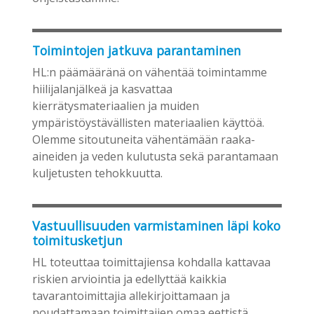
Toimintojen jatkuva parantaminen
HL:n päämääränä on vähentää toimintamme
hiilijalanjälkeä ja kasvattaa
kierrätysmateriaalien ja muiden
ympäristöystävällisten materiaalien käyttöä.
Olemme sitoutuneita vähentämään raaka-
aineiden ja veden kulutusta sekä parantamaan
kuljetusten tehokkuutta.
Vastuullisuuden varmistaminen läpi koko
toimitusketjun
HL toteuttaa toimittajiensa kohdalla kattavaa
riskien arviointia ja edellyttää kaikkia
tavarantoimittajia allekirjoittamaan ja
noudattamaan toimittajien omaa eettistä