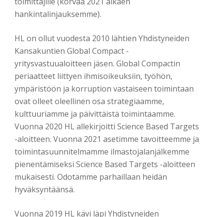
toimittajille (korvaa 2021 alkaen
hankintalinjauksemme).
HL on ollut vuodesta 2010 lähtien Yhdistyneiden
Kansakuntien Global Compact -
yritysvastuualoitteen jäsen. Global Compactin
periaatteet liittyen ihmisoikeuksiin, työhön,
ympäristöön ja korruption vastaiseen toimintaan
ovat olleet oleellinen osa strategiaamme,
kulttuuriamme ja päivittäistä toimintaamme.
Vuonna 2020 HL allekirjoitti Science Based Targets
-aloitteen. Vuonna 2021 asetimme tavoitteemme ja
toimintasuunnitelmamme ilmastojalanjälkemme
pienentämiseksi Science Based Targets -aloitteen
mukaisesti. Odotamme parhaillaan heidän
hyväksyntäänsä.
Vuonna 2019 HL kävi läpi Yhdistyneiden