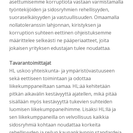
asettumisemme korruptiota vastaan varmistamalla
työntekijöiden ja sidosryhmien rehellisyyden,
suoraselkäisyyden ja vastuullisuuden. Omaamalla
nollatoleranssin lahjonnan, kiristyksen ja
korruption suhteen eettinen ohjeistuksemme
määrittelee selkeästi ne pääperiaatteet, joita
jokaisen yrityksen edustajan tulee noudattaa.
Tavarantoimittajat
HL uskoo yhteiskunta- ja ympäristövastuuseen
sekä eettiseen toimintaan ja odottaa
liikekumppaneiltaan samaa. HL:ää kehitetään
pitkän aikavälin kestävyyttä ajatellen, mikä pitää
sisällään myös kestävyyttä tukevien suhteiden
luomisen liikekumppaneihimme. Lisäksi HL:llä ja
sen liikekumppaneilla on velvollisuus kaikkia
sidosryhmiä kohtaan noudattaa korkeita
rehellisyyden ja reilun kaupankäynnin standardeja.