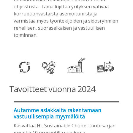
ohjeistusta. Tämä lujittaa yrityksen vahvaa
korruptionvastaista asemoitumista ja
varmistaa myös työntekijöiden ja sidosryhmien
rehellisen, suoraselkäisen ja vastuullisen
toiminnan.
Tavoitteet vuonna 2024
Autamme asiakkaita rakentamaan
vastuullisempia myymälöitä
Kasvattaa HL Sustainable Choice -tuotesarjan
myyntiä 10 prosentilla vuodessa.