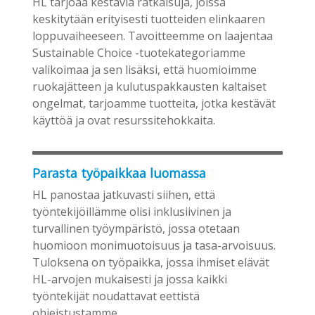
HL tarjoaa kestäviä ratkaisuja, joissa
keskitytään erityisesti tuotteiden elinkaaren
loppuvaiheeseen. Tavoitteemme on laajentaa
Sustainable Choice -tuotekategoriamme
valikoimaa ja sen lisäksi, että huomioimme
ruokajätteen ja kulutuspakkausten kaltaiset
ongelmat, tarjoamme tuotteita, jotka kestävät
käyttöä ja ovat resurssitehokkaita.
Parasta työpaikkaa luomassa
HL panostaa jatkuvasti siihen, että
työntekijöillämme olisi inklusiivinen ja
turvallinen työympäristö, jossa otetaan
huomioon monimuotoisuus ja tasa-arvoisuus.
Tuloksena on työpaikka, jossa ihmiset elävät
HL-arvojen mukaisesti ja jossa kaikki
työntekijät noudattavat eettistä
ohjeistustamme.