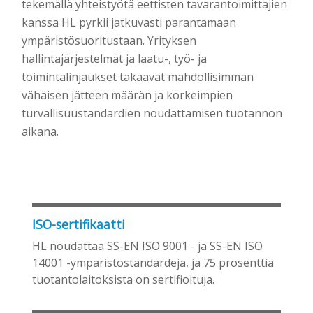
tekemällä yhteistyötä eettisten tavarantoimittajien
kanssa HL pyrkii jatkuvasti parantamaan
ympäristösuoritustaan. Yrityksen
hallintajärjestelmät ja laatu-, työ- ja
toimintalinjaukset takaavat mahdollisimman
vähäisen jätteen määrän ja korkeimpien
turvallisuustandardien noudattamisen tuotannon
aikana.
ISO-sertifikaatti
HL noudattaa SS-EN ISO 9001 - ja SS-EN ISO
14001 -ympäristöstandardeja, ja 75 prosenttia
tuotantolaitoksista on sertifioituja.