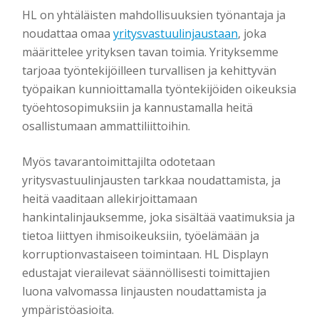
HL on yhtäläisten mahdollisuuksien työnantaja ja
noudattaa omaa
yritysvastuulinjaustaan
, joka
määrittelee yrityksen tavan toimia. Yrityksemme
tarjoaa työntekijöilleen turvallisen ja kehittyvän
työpaikan kunnioittamalla työntekijöiden oikeuksia
työehtosopimuksiin ja kannustamalla heitä
osallistumaan ammattiliittoihin.
Myös tavarantoimittajilta odotetaan
yritysvastuulinjausten tarkkaa noudattamista, ja
heitä vaaditaan allekirjoittamaan
hankintalinjauksemme, joka sisältää vaatimuksia ja
tietoa liittyen ihmisoikeuksiin, työelämään ja
korruptionvastaiseen toimintaan. HL Displayn
edustajat vierailevat säännöllisesti toimittajien
luona valvomassa linjausten noudattamista ja
ympäristöasioita.