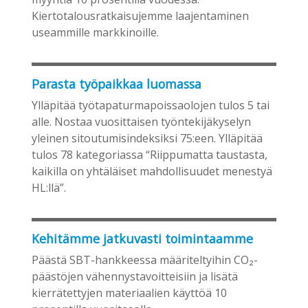
Kiertotalousratkaisujemme laajentaminen
useammille markkinoille.
Parasta työpaikkaa luomassa
Ylläpitää työtapaturmapoissaolojen tulos 5 tai
alle. Nostaa vuosittaisen työntekijäkyselyn
yleinen sitoutumisindeksiksi 75:een. Ylläpitää
tulos 78 kategoriassa “Riippumatta taustasta,
kaikilla on yhtäläiset mahdollisuudet menestyä
HL:llä”.
Kehitämme jatkuvasti toimintaamme
Päästä SBT-hankkeessa määriteltyihin CO₂-
päästöjen vähennystavoitteisiin ja lisätä
kierrätettyjen materiaalien käyttöä 10