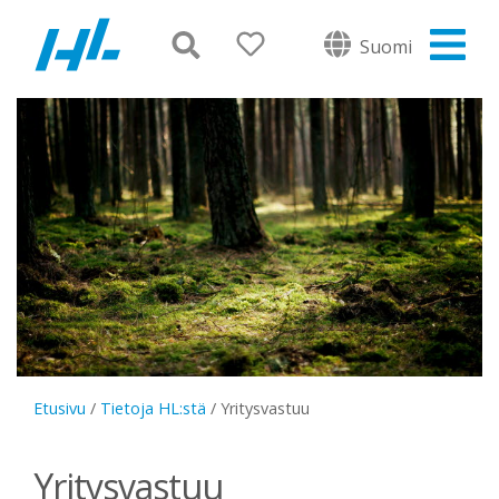
Suomi
Etusivu
/
Tietoja HL:stä
/
Yritysvastuu
Yritysvastuu