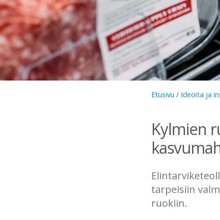
Etusivu
/
Ideoita ja in
Kylmien r
kasvumahd
Elintarviketeol
tarpeisiin valm
ruokiin.