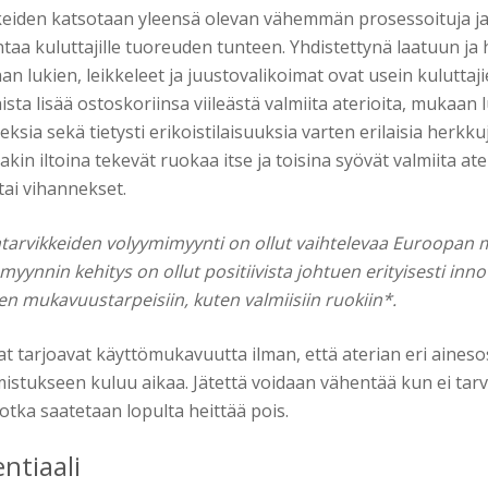
keiden katsotaan yleensä olevan vähemmän prosessoituja ja 
aa kuluttajille tuoreuden tunteen. Yhdistettynä laatuun ja
n lukien, leikkeleet ja juustovalikoimat ovat usein kuluttaji
sta lisää ostoskoriinsa viileästä valmiita aterioita, mukaan 
ksia sekä tietysti erikoistilaisuuksia varten erilaisia herkkuj
akin iltoina tekevät ruokaa itse ja toisina syövät valmiita ater
tai vihannekset.
ntarvikkeiden volyymimyynti on ollut vaihtelevaa Euroopan m
ynnin kehitys on ollut positiivista johtuen erityisesti innov
ien mukavuustarpeisiin, kuten valmiisiin ruokiin*.
at tarjoavat käyttömukavuutta ilman, että aterian eri aines
istukseen kuluu aikaa. Jätettä voidaan vähentää kun ei tarv
otka saatetaan lopulta heittää pois.
ntiaali