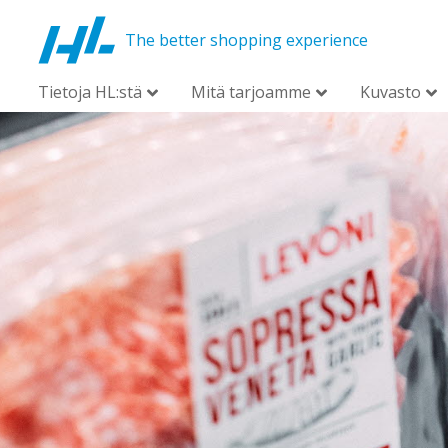
The better shopping experience
Tietoja HL:stä
Mitä tarjoamme
Kuvasto