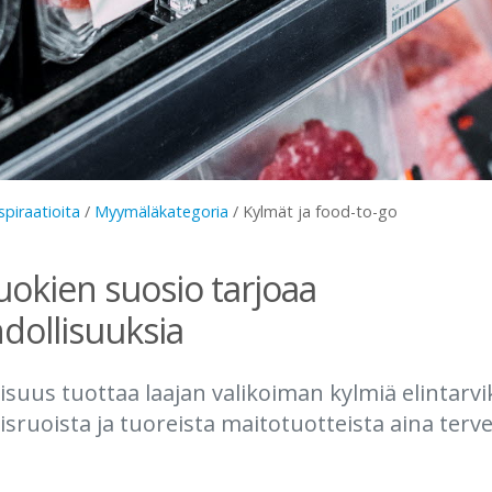
spiraatioita
/
Myymäläkategoria
/
Kylmät ja food-to-go
uokien suosio tarjoaa
ollisuuksia
lisuus tuottaa laajan valikoiman kylmiä elintarvik
isruoista ja tuoreista maitotuotteista aina terv