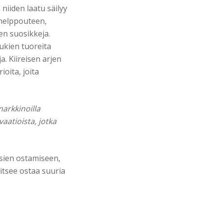
niiden laatu säilyy
 helppouteen,
en suosikkeja.
lukien tuoreita
a. Kiireisen arjen
ioita, joita
arkkinoilla
aatioista, jotka
osien ostamiseen,
itsee ostaa suuria