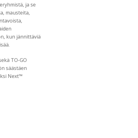
eryhmistä, ja se
ta, mausteita,
ntavoista,
aiden
n, kun jännittäviä
isää.
 sekä TO-GO
tön säästäen
eksi Next™