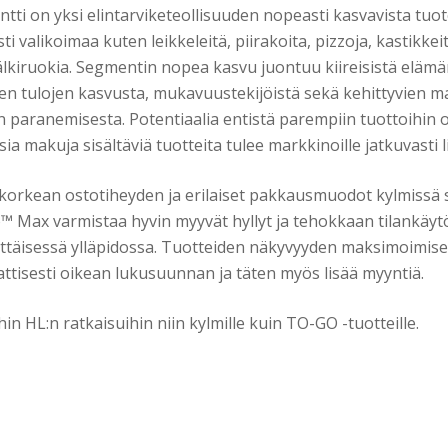
i on yksi elintarviketeollisuuden nopeasti kasvavista tuot
i valikoimaa kuten leikkeleitä, piirakoita, pizzoja, kastikkei
jälkiruokia. Segmentin nopea kasvu juontuu kiireisistä elämä
ien tulojen kasvusta, mukavuustekijöistä sekä kehittyvien m
 paranemisesta. Potentiaalia entistä parempiin tuottoihin o
usia makuja sisältäviä tuotteita tulee markkinoille jatkuvasti l
orkean ostotiheyden ja erilaiset pakkausmuodot kylmissä
o™ Max varmistaa hyvin myyvät hyllyt ja tehokkaan tilankäy
ittäisessä ylläpidossa. Tuotteiden näkyvyyden maksimoimis
tisesti oikean lukusuunnan ja täten myös lisää myyntiä.
n HL:n ratkaisuihin niin kylmille kuin TO-GO -tuotteille.