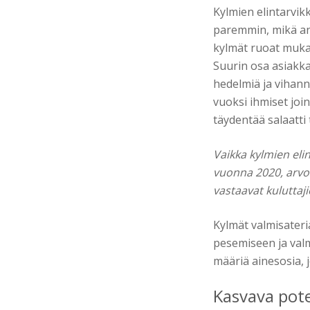
Kylmien elintarvik
paremmin, mikä ant
kylmät ruoat mukaa
Suurin osa asiakkai
hedelmiä ja vihanne
vuoksi ihmiset join
täydentää salaatti 
Vaikka kylmien eli
vuonna 2020, arvomy
vastaavat kuluttaj
Kylmät valmisateri
pesemiseen ja valm
määriä ainesosia, j
Kasvava pote