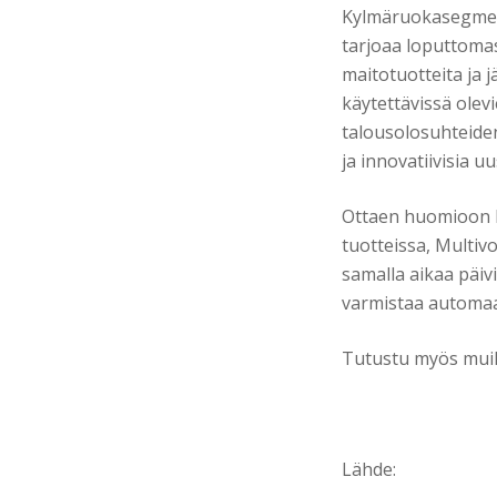
Kylmäruokasegmentt
tarjoaa loputtomast
maitotuotteita ja 
käytettävissä olev
talousolosuhteiden
ja innovatiivisia u
Ottaen huomioon k
tuotteissa, Multiv
samalla aikaa päiv
varmistaa automaat
Tutustu myös muihi
Lähde: