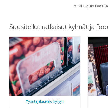
* IRI Liquid Data j
Suositellut ratkaisut kylmät ja foo
Työntäjäkaukalo hyllyyn