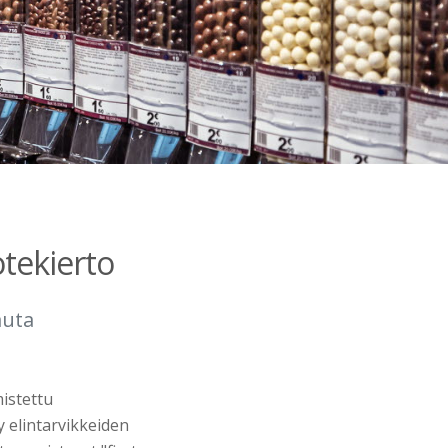
otekierto
auta
istettu
 elintarvikkeiden