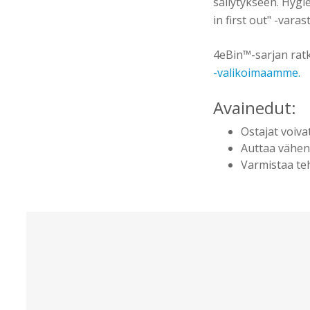
säilytykseen. Hygie
in first out" -vara
4eBin™-sarjan ratk
-valikoimaamme.
Avainedut:
Ostajat voiva
Auttaa vähen
Varmistaa teh