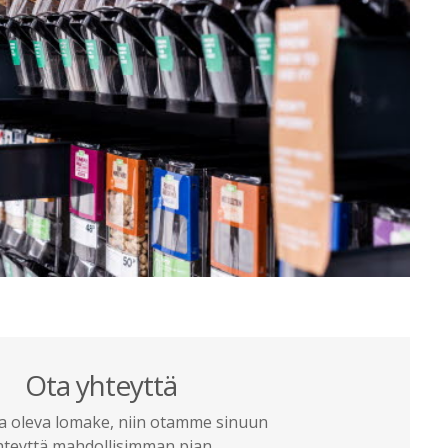
Ota yhteyttä
la oleva lomake, niin otamme sinuun
hteyttä mahdollisimman pian.