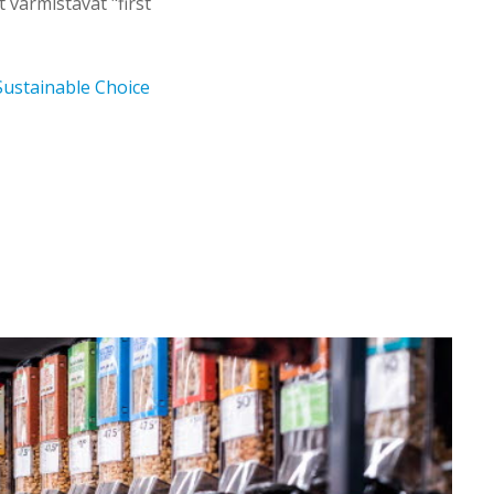
 varmistavat "first
Sustainable Choice