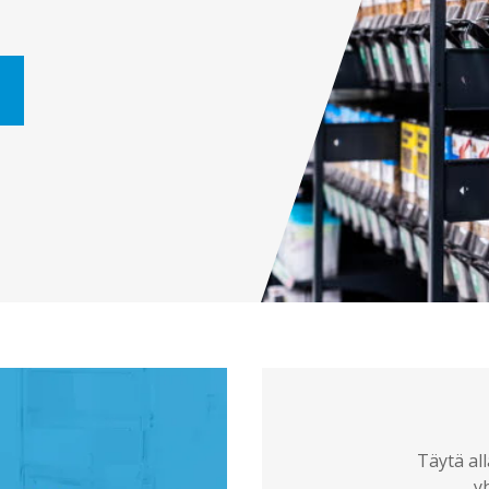
Täytä al
y