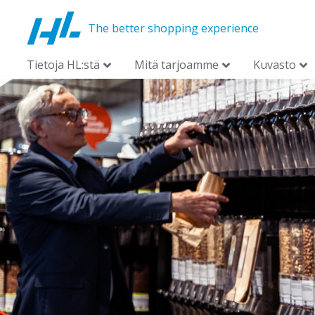
The better shopping experience
Tietoja HL:stä
Mitä tarjoamme
Kuvasto