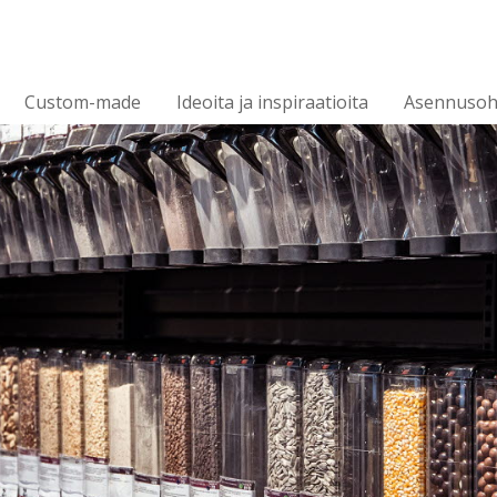
Custom-made
Ideoita ja inspiraatioita
Asennusoh