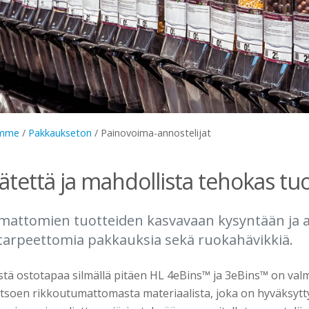
amme
/
Pakkaukseton
/
Painovoima-annostelijat
ätettä ja mahdollista tehokas tu
mattomien tuotteiden kasvavaan kysyntään ja 
arpeettomia pakkauksia sekä ruokahävikkiä.
stä ostotapaa silmällä pitäen HL 4eBins™ ja 3eBins™ on valm
atsoen rikkoutumattomasta materiaalista, joka on hyväksytty