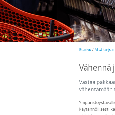
Etusivu
/
Mitä tarjo
Vähennä j
Vastaa pakkaa
vähentämään t
Ympäristöystävälli
käytännöllisesti k