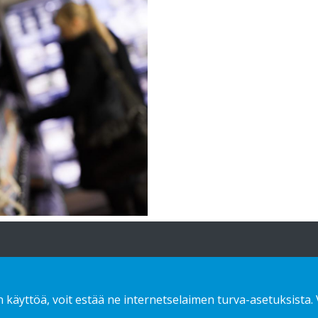
atioita
Mitä tarjoamme
Ota yhteyttä!
n käyttöä, voit estää ne internetselaimen turva-asetuksista.
Sustainable choice
Tietosuojaseloste