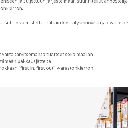
eniseen ja suljettuun järjestelmään suunnitellut annostelijat
stonkierron.
aisut on valmistettu osittain kierrätysmuovista ja ovat osa
t valita tarvitsemansa tuotteet sekä määrän
tämään pakkausjätteitä
okkaan "first in, first out" -varastonkierron