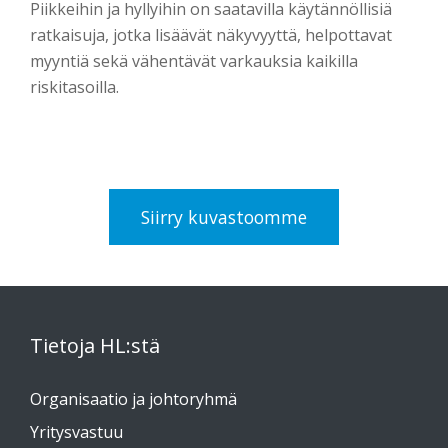
Piikkeihin ja hyllyihin on saatavilla käytännöllisiä
ratkaisuja, jotka lisäävät näkyvyyttä, helpottavat
myyntiä sekä vähentävät varkauksia kaikilla
riskitasoilla.
Siirry kuvastoomme
Tietoja HL:stä
Organisaatio ja johtoryhmä
Yritysvastuu