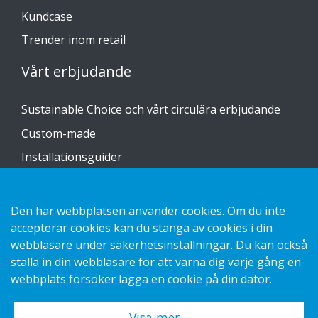
Kundcase
Trender inom retail
Vårt erbjudande
Sustainable Choice och vårt circulära erbjudande
Custom-made
Installationsguider
Katalog
Kontakta oss
Den här webbplatsen använder cookies. Om du inte
accepterar cookies kan du stänga av cookies i din
webbläsare under säkerhetsinställningar. Du kan också
Hantering av personuppgifter GDPR
ställa in din webbläsare för att varna dig varje gång en
Kakor
webbplats försöker lägga en cookie på din dator.
Visa mer…