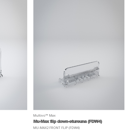
Multivo™ Max
Mu-Max flip down-etureuna (FDW4)
MU-MAX2 FRONT FLIP (FDW4)