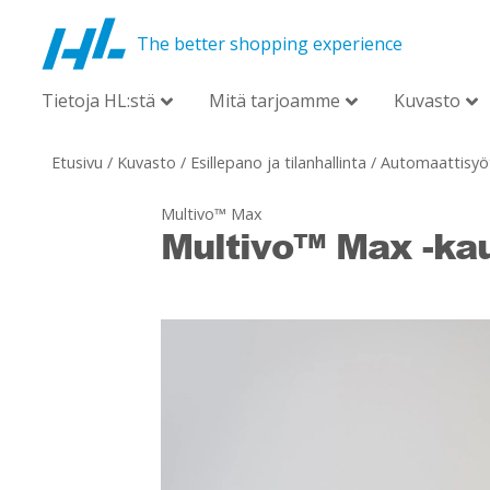
The better shopping experience
Tietoja HL:stä
Mitä tarjoamme
Kuvasto
Etusivu
/
Kuvasto
/
Esillepano ja tilanhallinta
/
Automaattisyö
Multivo™ Max
Multivo™ Max -ka