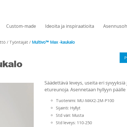
Custom-made
Ideoita ja inspiraatioita
Asennusoh
ttö
/
Työntäjät
/
Multivo™ Max -kaukalo
P
ukalo
Säädettävä leveys, useita eri syvyyksiä
etureunoja. Asennetaan hyllyyn päälle 
Tuotenimi: MU-MAX2-2M-P100
Sijainti: Hyllyt
Std väri: Musta
Std leveys: 110-250