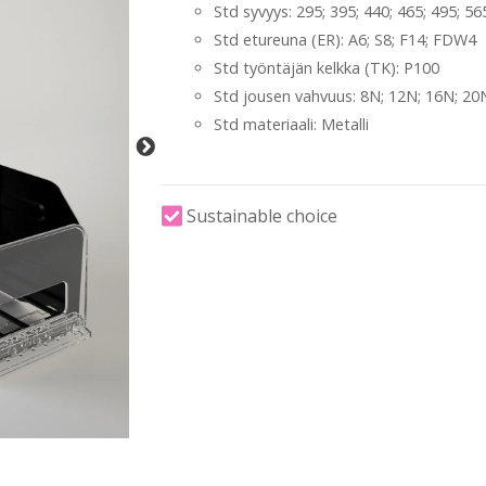
Std syvyys: 295; 395; 440; 465; 495; 56
Std etureuna (ER): A6; S8; F14; FDW4
Std työntäjän kelkka (TK): P100
Std jousen vahvuus: 8N; 12N; 16N; 20
Std materiaali: Metalli
Sustainable choice
-