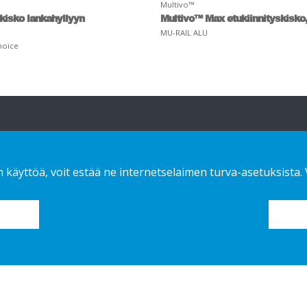
Multivo™
kisko lankahyllyyn
Multivo™ Max etukiinnityskisko,
MU-RAIL ALU
hoice
atioita
Mitä tarjoamme
Ota yhteyttä!
n käyttöä, voit estää ne internetselaimen turva-asetuksista.
Sustainable choice
Tietosuojaseloste
Custom-made
dit
Asennusohjeet
Kuvasto