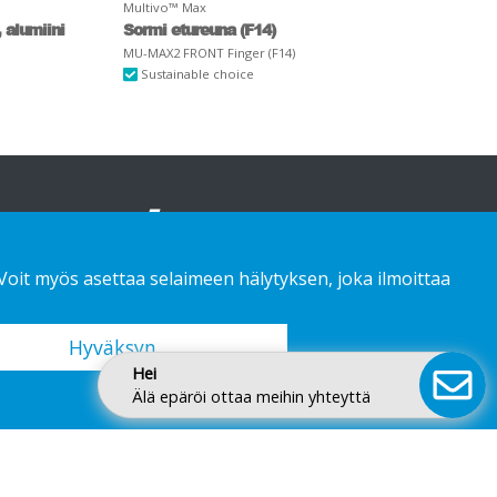
Multivo™ Max
 alumiini
Sormi etureuna (F14)
MU-MAX2 FRONT Finger (F14)
Sustainable choice
 Voit myös asettaa selaimeen hälytyksen, joka ilmoittaa
Hyväksyn
Hei
Älä epäröi ottaa meihin yhteyttä