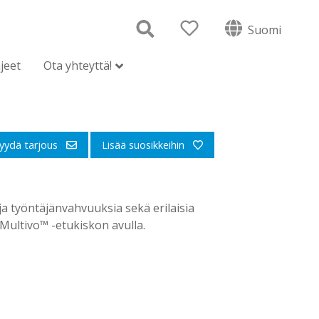
Suomi
jeet
Ota yhteyttä!
yydä tarjous
Lisää suosikkeihin
 ja työntäjänvahvuuksia sekä erilaisia
Multivo™ -etukiskon avulla.