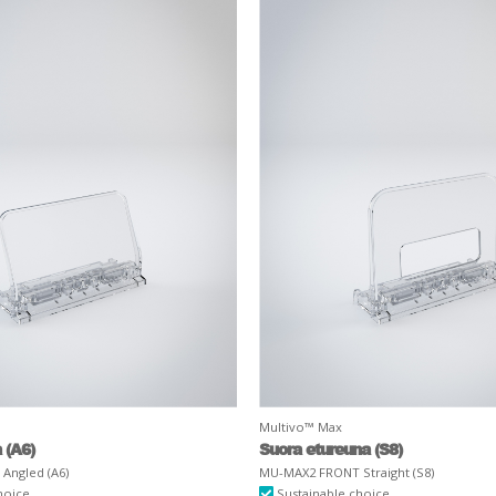
Multivo™ Max
 (A6)
Suora etureuna (S8)
Angled (A6)
MU-MAX2 FRONT Straight (S8)
hoice
Sustainable choice