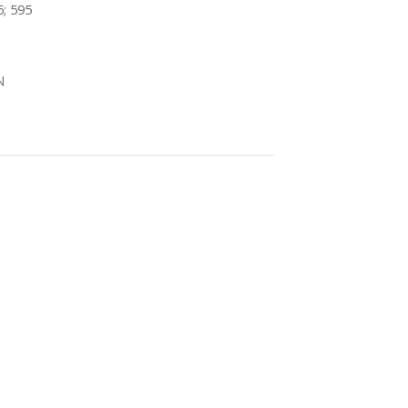
5; 595
N
-