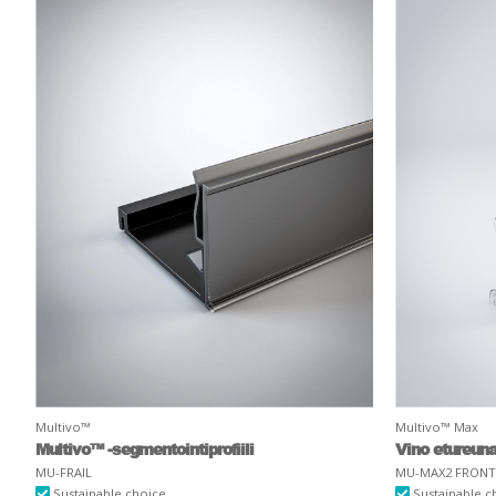
Multivo™
Multivo™ Max
Multivo™ -segmentointiprofiili
Vino etureuna
MU-FRAIL
MU-MAX2 FRONT 
Sustainable choice
Sustainable c