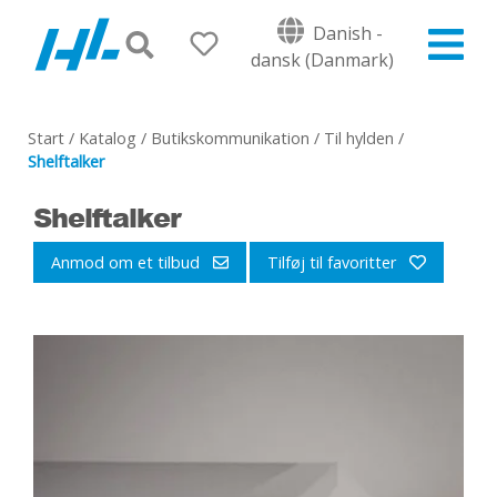
Danish -
dansk (Danmark)
Start
/
Katalog
/
Butikskommunikation
/
Til hylden
/
Shelftalker
Shelftalker
Anmod om et tilbud
Tilføj til favoritter