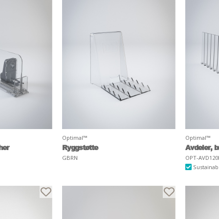
Optimal™
Optimal™
her
Ryggstøtte
Avdeler, b
GBRN
OPT-AVD120
Sustainab