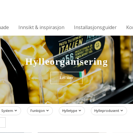
made
Innsikt & inspirasjon
Installasjonsguider
Ko
Hylleorganisering
Les mer
System
Funksjon
Hylletype
Hylleprodusent