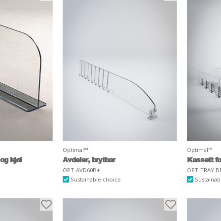
Optimal™
Optimal™
og kjøl
Avdeler, brytbar
Kassett fo
OPT-AVD60B+
OPT-TRAY B
Sustainable choice
Sustainab