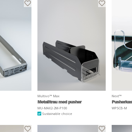
Multivo™ Max
Next™
Metalltrau med pusher
Pusherkas
MU-MAX2-2M-P100
WP5CB-M
Sustainable choice