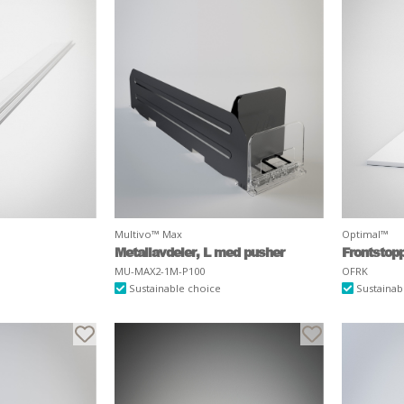
Multivo™ Max
Optimal™
Metallavdeler, L med pusher
Frontstop
MU-MAX2-1M-P100
OFRK
Sustainable choice
Sustainab