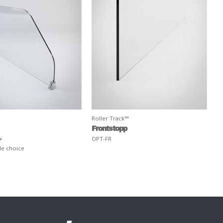
Roller Track™
Frontstopp
+
OPT-FR
le choice