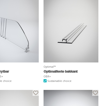
Optimal™
rytbar
Optimalfeste bakkant
B+
OBR+
le choice
Sustainable choice