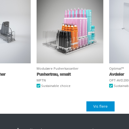
Modulære Pusherkassetter
Optimal™
her
Pushertrau, smalt
Avdeler
MPTN
OPT-AVD200
Sustainable choice
Sustainab
Vis flere