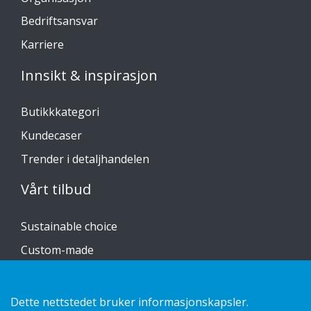
Bedriftsansvar
Karriere
Innsikt & inspirasjon
Butikkkategori
Kundecaser
Trender i detaljhandelen
Vårt tilbud
Sustainable choice
Custom-made
Installasjonsguider
Katalog
Dette nettstedet bruker informasjonskapsler.