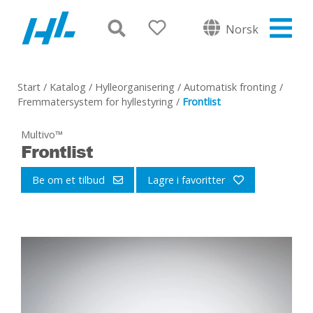
Norsk
Start
/
Katalog
/
Hylleorganisering
/
Automatisk fronting
/
Fremmatersystem for hyllestyring
/
Frontlist
Multivo™
Frontlist
Be om et tilbud
Lagre i favoritter