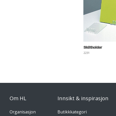
Skiltholder
2231
Om HL
Innsikt & inspirasjon
Organisasjon
Butikkkategori