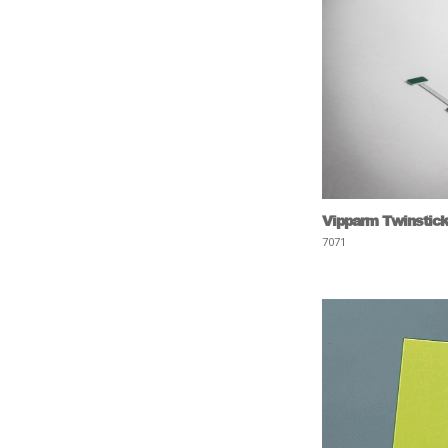
Vipparm Twinstick
7071