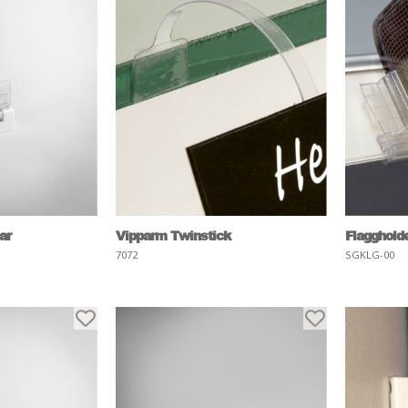
ar
Vipparm Twinstick
Flagghold
7072
SGKLG-00