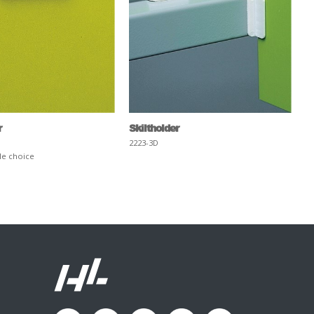
r
Skiltholder
2223-3D
le choice