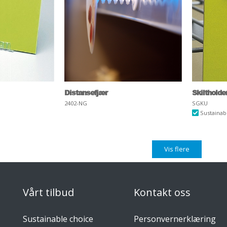
Distansefjær
Skiltholde
2402-NG
SGKU
Sustainab
Vis flere
Vårt tilbud
Kontakt oss
Sustainable choice
Personvernerklæring