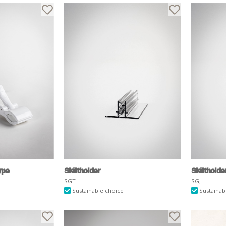
ype
Skiltholder
Skiltholde
SGT
SGJ
Sustainable choice
Sustainab