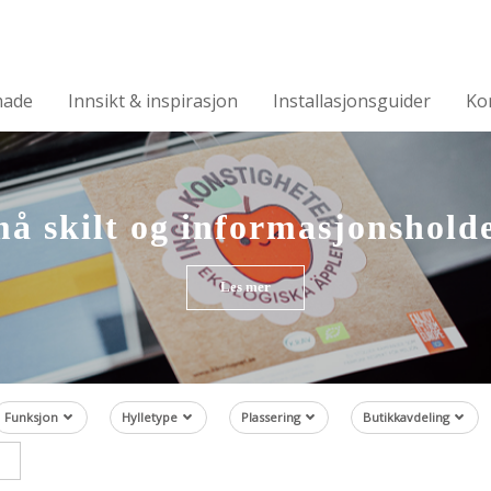
made
Innsikt & inspirasjon
Installasjonsguider
Ko
å skilt og informasjonshold
Les mer
Funksjon
Hylletype
Plassering
Butikkavdeling