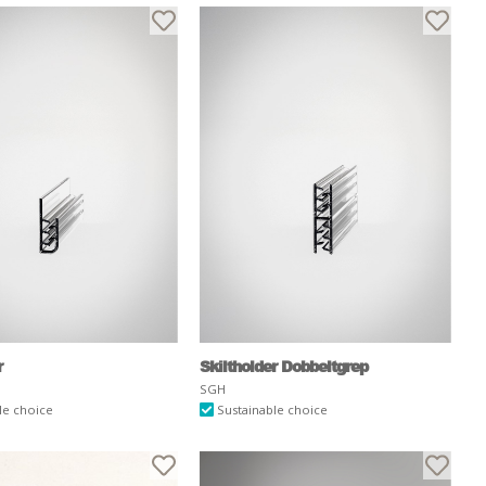
r
Skiltholder Dobbeltgrep
SGH
le choice
Sustainable choice