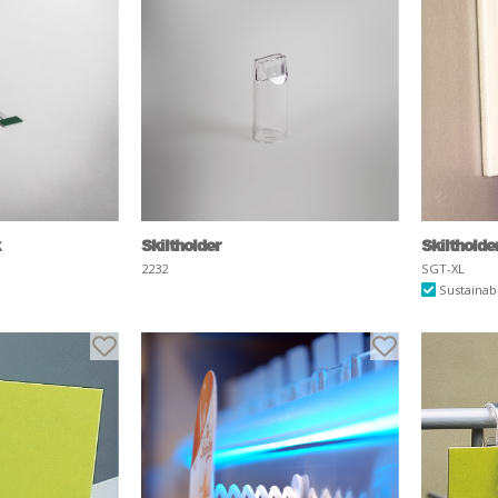
Skiltholder
Skiltholde
2232
SGT-XL
Sustainab