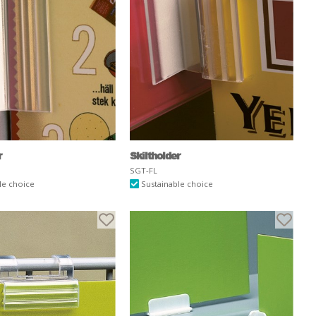
r
Skiltholder
SGT-FL
le choice
Sustainable choice