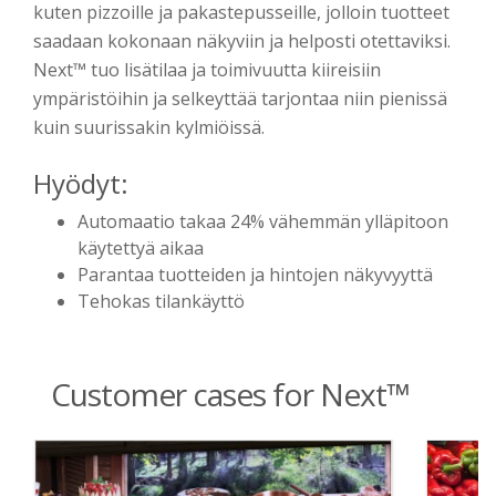
kuten pizzoille ja pakastepusseille, jolloin tuotteet
saadaan kokonaan näkyviin ja helposti otettaviksi.
Next™ tuo lisätilaa ja toimivuutta kiireisiin
ympäristöihin ja selkeyttää tarjontaa niin pienissä
kuin suurissakin kylmiöissä.
Hyödyt:
Automaatio
takaa
2
4
% vähemmän
ylläpitoon
käytettyä aikaa
Parantaa tuotteiden ja hintojen n
äkyvyyttä
Tehokas
tilan
k
äyttö
Customer cases for Next™