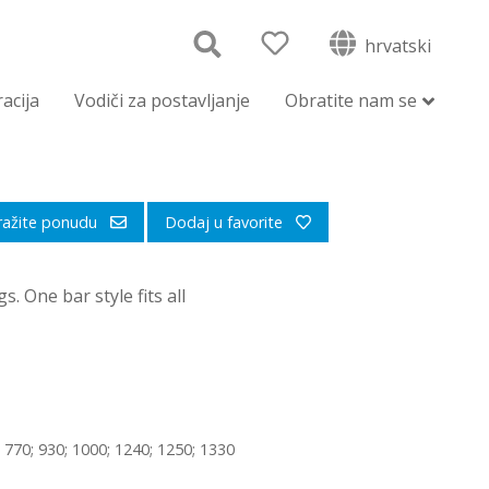
hrvatski
racija
Vodiči za postavljanje
Obratite nam se
ražite ponudu
Dodaj u favorite
. One bar style fits all
 770; 930; 1000; 1240; 1250; 1330