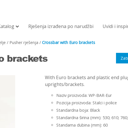
Katalog
Rješenja izrađena po narudžbi
Uvidi i inspi
lje
/
Pusher rješenja
/
Crossbar with Euro brackets
o brackets
Zat
With Euro brackets and plastic end plugs
uprights/brackets.
Naziv proizvoda: WP-BAR-Eur
Pozicija proizvoda: Stalci i police
Standardna boja: Black
Standardna širina (mm): 530; 610; 760;
Standarna dubina (mm): 60