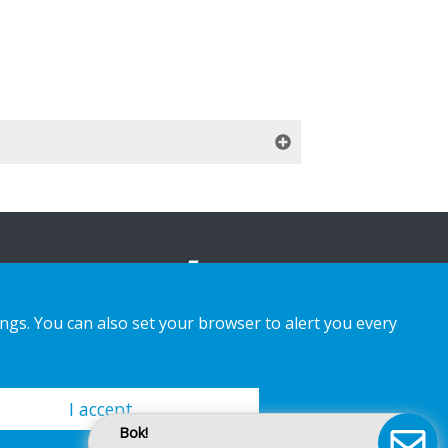
ings. You can also set your browser to alert you every
I accept
Bok!