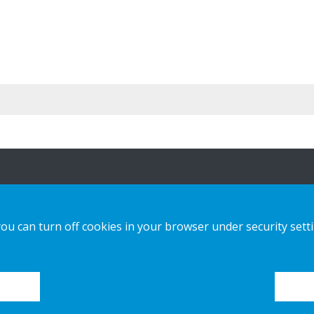
ša ponuda
Obratite nam
se
you can turn off cookies in your browser under security sett
tainable Choice i ponuda kružnih
izvoda
obavijest o
privatnosti
šenja izrađena po narudžbi
Kolačići
či za postavljanje