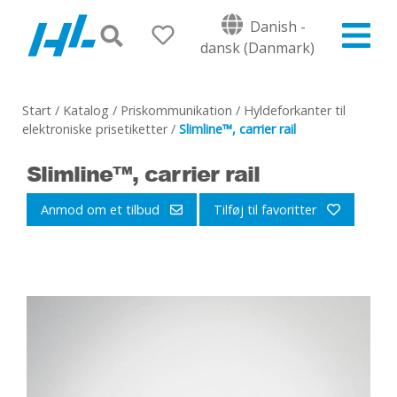
Danish -
dansk (Danmark)
Start
/
Katalog
/
Priskommunikation
/
Hyldeforkanter til
elektroniske prisetiketter
/
Slimline™, carrier rail
Slimline™, carrier rail
Anmod om et tilbud
Tilføj til favoritter