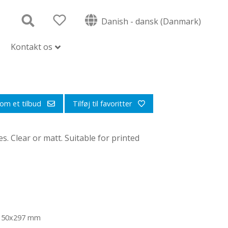
Danish - dansk (Danmark)
Kontakt os
om et tilbud
Tilføj til favoritter
. Clear or matt. Suitable for printed
1, 150x297 mm