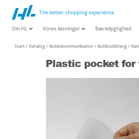
The better shopping experience
Om HL
Vores løsninger
Bæredygtighed
Start
/
Katalog
/
Butikskommunikation
/
Butiksskiltning
/
Ram
Plastic pocket for