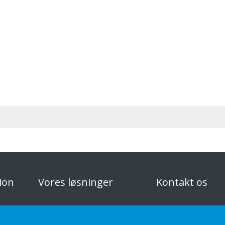
ion
Vores løsninger
Kontakt os
Custom-made
Privatlivspolitik