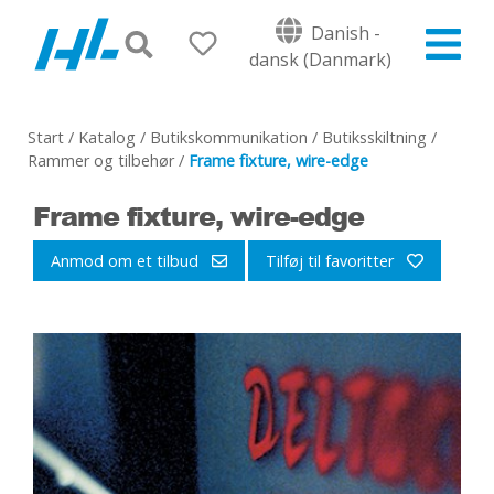
Danish -
dansk (Danmark)
Start
/
Katalog
/
Butikskommunikation
/
Butiksskiltning
/
Rammer og tilbehør
/
Frame fixture, wire-edge
Frame fixture, wire-edge
Anmod om et tilbud
Tilføj til favoritter