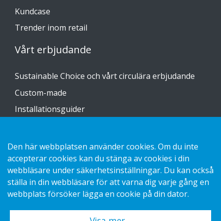
Kundcase
Trender inom retail
Vårt erbjudande
Sustainable Choice och vårt circulära erbjudande
Custom-made
Installationsguider
Katalog
Kontakta oss
Den här webbplatsen använder cookies. Om du inte
accepterar cookies kan du stänga av cookies i din
webbläsare under säkerhetsinställningar. Du kan också
Hantering av personuppgifter GDPR
ställa in din webbläsare för att varna dig varje gång en
Kakor
webbplats försöker lägga en cookie på din dator.
Visa mer…