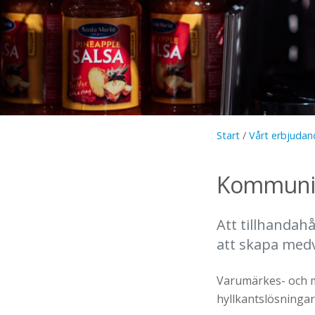
Start
/
Vårt erbjudan
Kommunice
Att tillhandah
att skapa medv
Varumärkes- och m
hyllkantslösningar