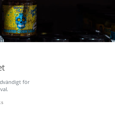
et
ödvändigt för
val.
:s