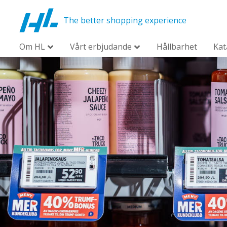
The better shopping experience
Om HL
Vårt erbjudande
Hållbarhet
Kat