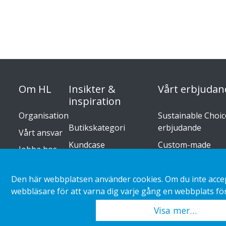
Om HL
Insikter &
Vårt erbjudan
inspiration
Organisation
Sustainable Choice
Butikskategori
erbjudande
Vårt ansvar
Kundcase
Custom-made
Jobba hos
oss
Trender inom retail
Installationsguide
Press
Katalog
Den här webbplatsen använder cookies. Om du inte accept
releases
webbläsare för att varna dig varje gång en webbplats för
Visa mer…
Copyright 2026 HL Display AB. All rights reserved.