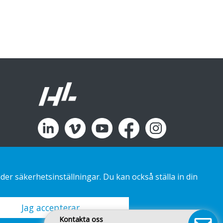
r säkerhetsinställningar. Du kan också ställa in din
Jag accepterar
Kontakta oss