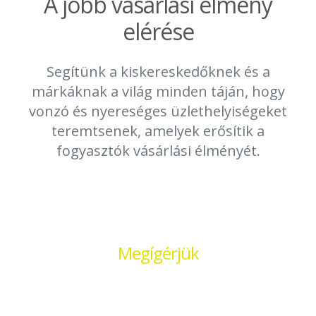
A jobb vásárlási élmény
elérése
Segítünk a kiskereskedőknek és a
márkáknak a világ minden táján, hogy
vonzó és nyereséges üzlethelyiségeket
teremtsenek, amelyek erősítik a
fogyasztók vásárlási élményét.
Megígérjük
Szenvedéllyel a
kiskereskedelmi