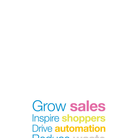
fejlesztésekért és büszkék
lévén kivitelezésünkre,
ügyfeleinkkel az alábbiak
érdekében kötünk
partnerséget: