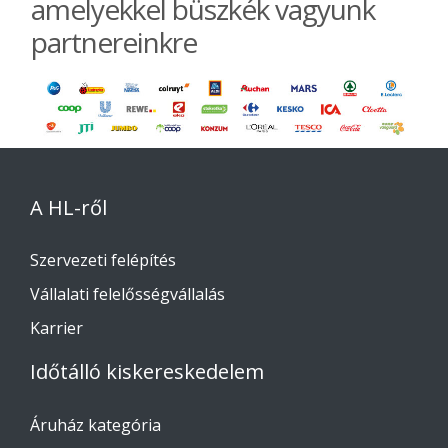
amelyekkel büszkék vagyunk
partnereinkre
A HL-ről
Szervezeti felépítés
Vállalati felelősségvállalás
Karrier
Időtálló kiskereskedelem
Áruház kategória