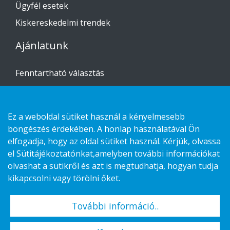
Ügyfél esetek
Kiskereskedelmi trendek
Ajánlatunk
Fenntartható választás
Custom-made
Telepítési útmutató
Ez a weboldal sütiket használ a kényelmesebb
böngészés érdekében. A honlap használatával Ön
Lépjen kapcsolatba velünk
elfogadja, hogy az oldal sütiket használ. Kérjük, olvassa
el Sütitájékoztatónkat,amelyben további információkat
Adatvédelmi nyilatkozat
olvashat a sütikről és azt is megtudhatja, hogyan tudja
Cookies
kikapcsolni vagy törölni őket.
További információ..