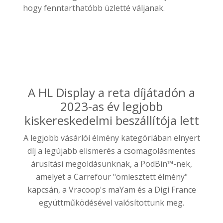
hogy fenntarthatóbb üzletté váljanak.
A HL Display a reta díjátadón a
2023-as év legjobb
kiskereskedelmi beszállítója lett
A legjobb vásárlói élmény kategóriában elnyert
díj a legújabb elismerés a csomagolásmentes
árusítási megoldásunknak, a PodBin™-nek,
amelyet a Carrefour "ömlesztett élmény"
kapcsán, a Vracoop's maYam és a Digi France
együttműködésével valósítottunk meg.