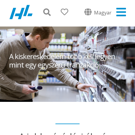
Magyar
A kiskereskedelem több kell legyen
mint egy egyszerű tranzakció