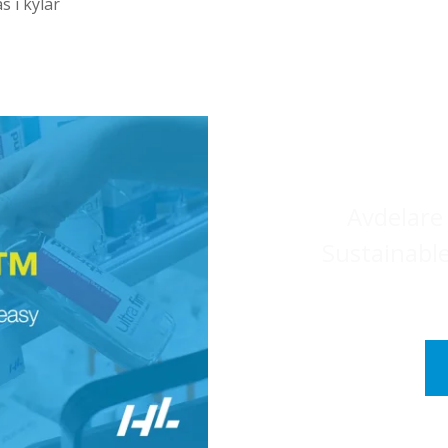
s i kylar
Avdelare 
Sustainable