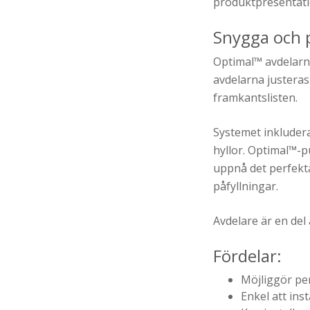
produktpresentati
Snygga och p
Optimal™ avdelarna
avdelarna justeras
framkantslisten.
Systemet inkludera
hyllor. Optimal™-pu
uppnå det perfekta
påfyllningar.
Avdelare är en del
Fördelar:
Möjliggör pe
Enkel att inst