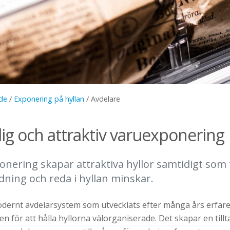
de
/
Exponering på hyllan
/
Avdelare
lig och attraktiv varuexponering
onering skapar attraktiva hyllor samtidigt som
rdning och reda i hyllan minskar.
dernt avdelarsystem som utvecklats efter många års erfaren
n för att hålla hyllorna välorganiserade. Det skapar en till