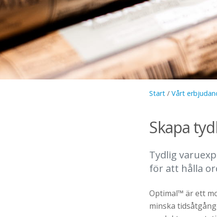
Start
/
Vårt erbjudan
Skapa tyd
Tydlig varuexp
för att hålla o
Optimal™ är ett mo
minska tidsåtgånge