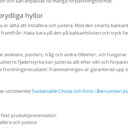
on och kan anpassas till många förpackningsformat.
rydliga hyllor
 är lätta att installera och justera. Med den smarta bakkant
 framifrån. Haka bara på den på bakkantslisten och tryck fa
r avdelare, pushers, tråg och andra tillbehör, och fungerar 
sherns fjäderstyrka kan justeras allt efter vikt och förpackn
 frontningsresultatet. Frammatningen är garanterad upp til
 av sortimentet
Sustainable Choice och finns i återvunnen pl
rfekt produktpresentation
allera och justera