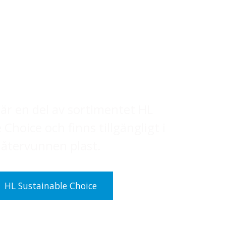
är en del av sortimentet HL
 Choice och finns tillgängligt i
återvunnen plast.
HL Sustainable Choice