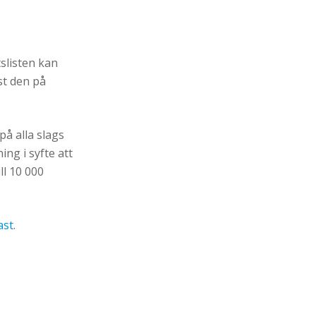
slisten kan
st den på
på alla slags
ing i syfte att
l 10 000
ast
.