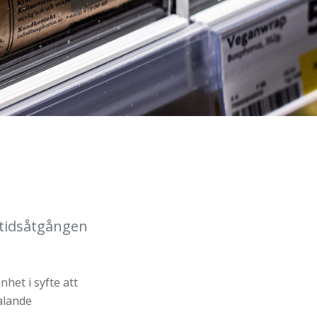
 tidsåtgången
het i syfte att
talande