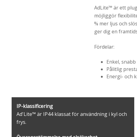
AdLite™ är ett plu
möjliggör flexibili
% mer ljus och slö
ger dig en framtid
Fördelar:
Enkel, snabb 
Pålitlig pres
Energi- och k
IP-klassificering
Ad'Lite™ är IP44 klassat för användning i kyl och
frys.