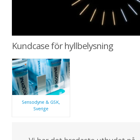
Kundcase för hyllbelysning
Sensodyne & GSK,
Sverige