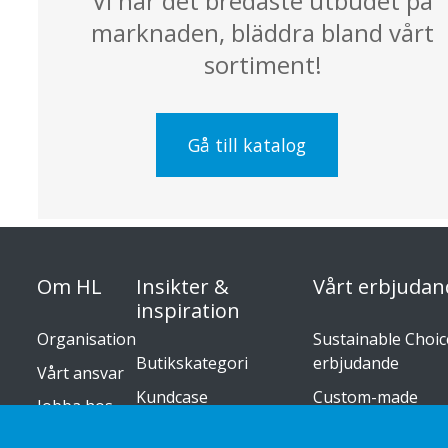
Vi har det bredaste utbudet på
marknaden, bläddra bland vårt
sortiment!
Gå till katalog
Om HL
Insikter &
Vårt erbjudan
inspiration
Organisation
Sustainable Choice
Butikskategori
erbjudande
Vårt ansvar
Kundcase
Custom-made
Jobba hos
oss
Trender inom retail
Installationsguide