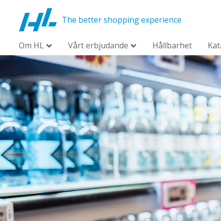
The better shopping experience
Om HL
Vårt erbjudande
Hållbarhet
Kat