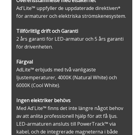
Överensstämmelse med elsäkerhet
Ad'Lite™ uppfyller de uppdaterade direktiven*
för armaturer och elektriska strömskenesystem.
Tillförlitlig drift och Garanti
2 års garanti för LED-armatur och 5 års garanti
för drivenheten.
Färgval
AdLite™ erbjuds med två vanligaste
ljustemperaturer, 4000K (Natural White) och
6000K (Cool White).
Ingen elektriker behövs
Med Ad'Lite™ finns det inte längre något behov
av att anlita professionell hjälp för att få ljus.
LED-armaturen ansluts till PowerTrack™ via
kabel, och de integrerade magneterna i både