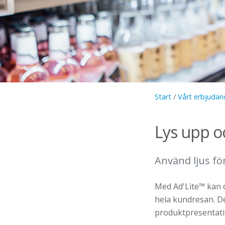
Start
/
Vårt erbjudan
Lys upp o
Använd ljus för
Med Ad'Lite™ kan 
hela kundresan. De
produktpresentati