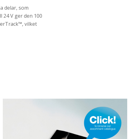
a delar, som
ill 24 V ger den 100
erTrack™, vilket