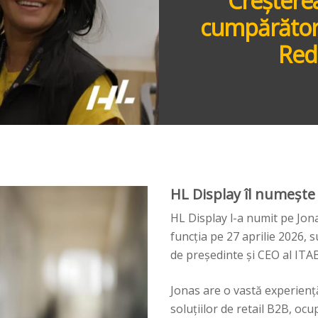
Creșterea
cumpărătoril
Red
HL Display îl numeșt
HL Display l-a numit pe Jo
funcția pe 27 aprilie 2026, 
de președinte și CEO al ITA
Jonas are o vastă experienț
soluțiilor de retail B2B, o