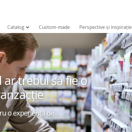
Catalog
Custom-made
Perspective și inspirație
r trebui să fie o
ranzacție
tru o experiență de