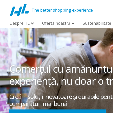
The better shopping experience
Despre HL
Oferta noastră
Sustenabilitate
Comerțul cu amănuntul a
experiență, nu doar o t
Creăm soluții inovatoare și durabile pen
cumpărături mai bună