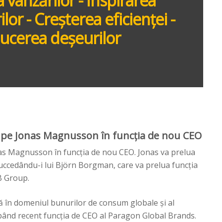
 vânzărilor - Inspirarea
or - Creșterea eficienței -
ucerea deșeurilor
e pe Jonas Magnusson în funcția de nou CEO
nas Magnusson în funcția de nou CEO. Jonas va prelua
succedându-i lui Björn Borgman, care va prelua funcția
B Group.
ă în domeniul bunurilor de consum globale și al
cupând recent funcția de CEO al Paragon Global Brands.