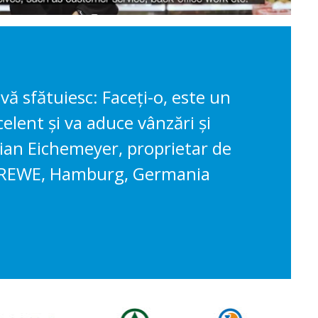
vă sfătuiesc: Faceți-o, este un
elent și va aduce vânzări și
bian Eichemeyer, proprietar de
 REWE, Hamburg, Germania