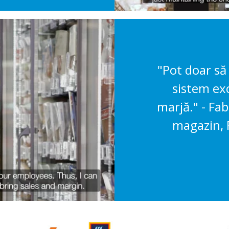
"Pot doar să 
sistem exc
marjă." - Fa
magazin,