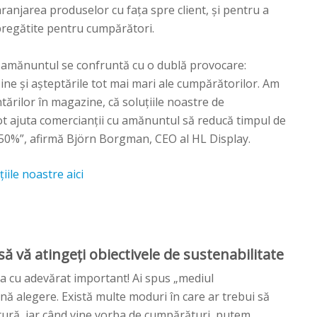
 aranjarea produselor cu fața spre client, și pentru a
pregătite pentru cumpărători.
u amănuntul se confruntă cu o dublă provocare:
ne și așteptările tot mai mari ale cumpărătorilor. Am
ărilor în magazine, că soluțiile noastre de
ot ajuta comercianții cu amănuntul să reducă timpul de
50%”, afirmă Björn Borgman, CEO al HL Display.
iile noastre aici
 vă atingeți obiectivele de sustenabilitate
a cu adevărat important! Ai spus „mediul
nă alegere. Există multe moduri în care ar trebui să
ră, iar când vine vorba de cumpărături, putem