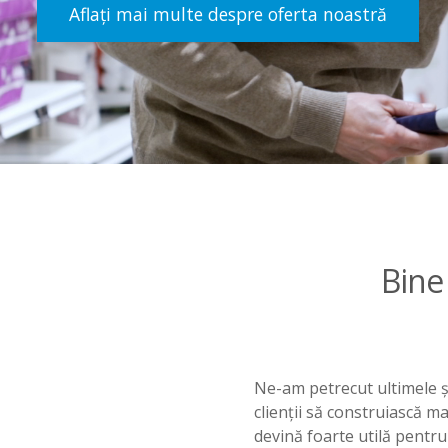
Aflați mai multe despre oferta noastră
Bine 
Ne-am petrecut ultimele ș
clienții să construiască m
devină foarte utilă pentru t