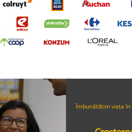
Îmbunătățim viața în 