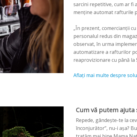
sarcini repetitive, cum ar fi
menține automat rafturile 
„În prezent, comercianții c
personalul redus din magazi
observat, în urma implement
automatizare a rafturilor p
reaprovizionare cu până la 
Aflați mai multe despre soluț
Cum vă putem ajuta să
Repede, gândește-te la cev
înconjurător”, nu-i așa? Bu
tratăm mai bine Mama Natu