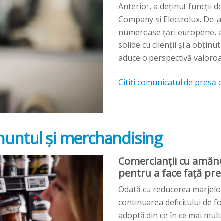
Anterior, a deținut funcții
Company și Electrolux. De-a l
numeroase țări europene, a 
solide cu clienții și a obținu
aduce o perspectivă valoroa
Citiți comunicatul de presă 
nuntul și merchandising
Comercianții cu amănu
pentru a face față pre
Odată cu reducerea marjelo
continuarea deficitului de fo
adoptă din ce în ce mai mul