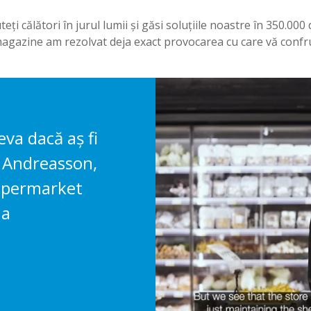
ți călători în jurul lumii și găsi soluțiile noastre în 350.000 
magazine am rezolvat deja exact provocarea cu care vă confru
ceva dacă aș fi
s Andreasson,
Supermarket
ia