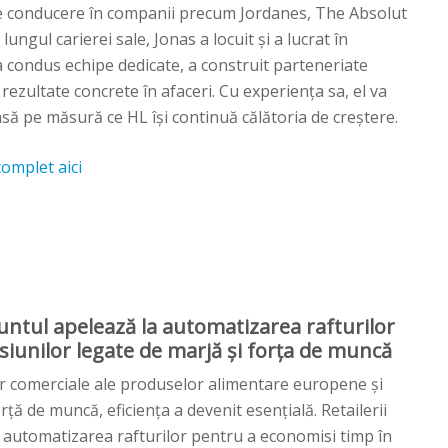
 de conducere în companii precum Jordanes, The Absolut
ungul carierei sale, Jonas a locuit și a lucrat în
condus echipe dedicate, a construit parteneriate
t rezultate concrete în afaceri. Cu experiența sa, el va
să pe măsură ce HL își continuă călătoria de creștere.
complet aici
ntul apelează la automatizarea rafturilor
siunilor legate de marjă și forța de muncă
r comerciale ale produselor alimentare europene și
rță de muncă, eficiența a devenit esențială. Retailerii
t automatizarea rafturilor pentru a economisi timp în