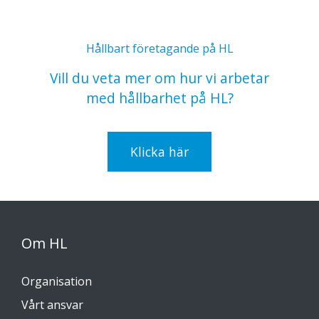
Hållbart företagande på HL
Vill du veta mer om hur vi arbetar
med hållbarhet på HL?
Klicka här
Om HL
Organisation
Vårt ansvar