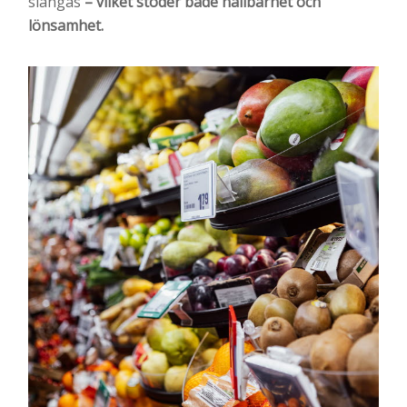
slängas
– vilket stöder både hållbarhet och
lönsamhet.