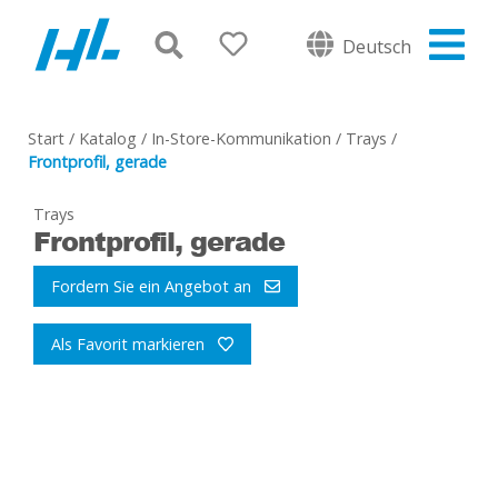
Deutsch
Start
/
Katalog
/
In-Store-Kommunikation
/
Trays
/
Frontprofil, gerade
Trays
Frontprofil, gerade
Fordern Sie ein Angebot an
Als Favorit markieren