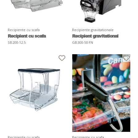
Recipiente cu scafa
Recipiente gravitationale
Recipient cu scafa
Recipient gravitational
SB200-12.5
GB300-50 FN
Recipiente cu scafa
Recipiente cu scafa