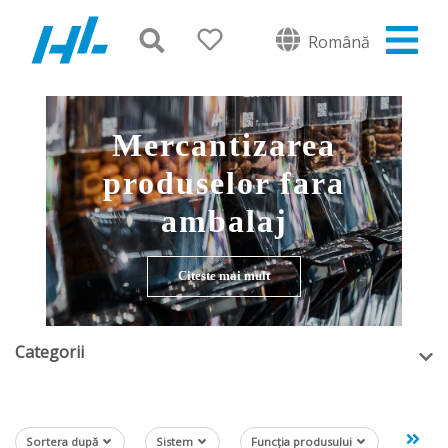
Română
Mercantizarea
produselor fara
ambalaj
Citeste mai mult
Categorii
Sortera după
Sistem
Funcția produsului