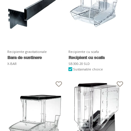
Recipiente gravitationale
Recipiente cu scafa
Bara de sustinere
Recipient cu scafa
X-BAR
SB300-20 SLD
Sustainable choice