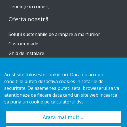
Tendinţe în comerţ
Oferta noastră
Soluții sustenabile de aranjare a mărfurilor
Custom-made
Ghid de instalare
Catalog
Acest site foloseste cookie-uri. Daca nu accepti
Contactați-ne
conditiile puteti dezactiva cookies in setarile de
securitate. De asemenea puteti seta broweserul sa va
Notificare privind confidențialitatea
atentioneze de fiecare data cand un site web incearca
Cookies
sa puna un cookie pe calculatorul dvs.
Arată mai mult ...