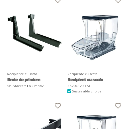
Recipiente cu scafa
Recipiente cu scafa
Brate de prindere
Recipient cu scafa
SB-Brackets L&R mod2
SB200-12.5 CSL
Sustainable choice