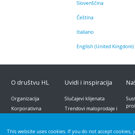
Slovenščina
Čeština
Italiano
English (United Kingdom)
O društvu HL
Uvidi i inspiracija
Na
Organizacija
Slučajevi klijenata
Sus
pro
Korporativna
Trendovi maloprodaje i
odgovornost
kupaca
Rje
Karijera
Vodi
This website uses cookies. If you do not accept cookies, 