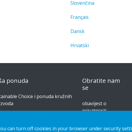
Slovenčina
Français
Dansk
Hrvatski
ša ponuda
Obratite nam
se
tainable Choice i ponuda kružnih
izvoda
obavijest o
privatnosti
šenja izrađena po narudžbi
Kolačići
či za postavljanje
you can turn off cookies in your browser under security sett